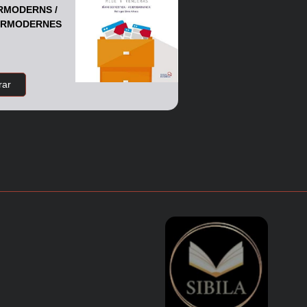
RMODERNS /
ERMODERNES
ar