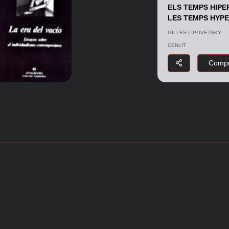
ELS TEMPS HIPE
LES TEMPS HYP
GILLES LIPOVETSKY
CENLIT
Compr