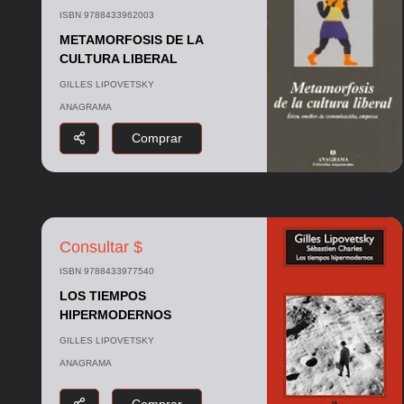
ISBN 9788433962003
METAMORFOSIS DE LA
CULTURA LIBERAL
GILLES LIPOVETSKY
ANAGRAMA
Comprar
Consultar $
ISBN 9788433977540
LOS TIEMPOS
HIPERMODERNOS
GILLES LIPOVETSKY
ANAGRAMA