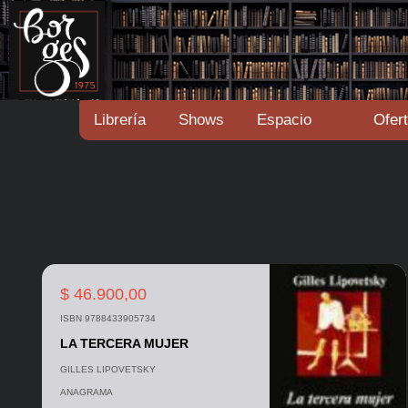
Librería
Shows
Espacio
Ofer
$ 46.900,00
ISBN 9788433905734
LA TERCERA MUJER
GILLES LIPOVETSKY
ANAGRAMA