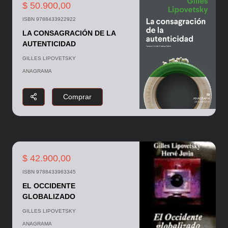
$ 50.900,00
ISBN 9788433922922
LA CONSAGRACIÓN DE LA
AUTENTICIDAD
GILLES LIPOVETSKY
ANAGRAMA
Comprar
$ 42.900,00
ISBN 9788433963345
EL OCCIDENTE
GLOBALIZADO
GILLES LIPOVETSKY
ANAGRAMA