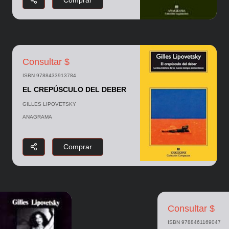
Comprar
Consultar $
ISBN 9788433913784
EL CREPÚSCULO DEL DEBER
GILLES LIPOVETSKY
ANAGRAMA
Comprar
Consultar $
ISBN 9788461169047