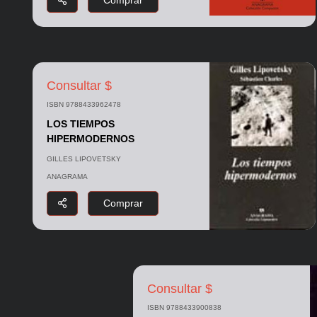
Comprar
Consultar $
ISBN 9788433962478
LOS TIEMPOS
HIPERMODERNOS
GILLES LIPOVETSKY
ANAGRAMA
Comprar
Consultar $
ISBN 9788433900838