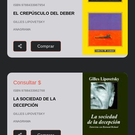
ISBN 9788433967954
EL CREPÚSCULO DEL DEBER
GILLES LIPOVETSKY
ANAGRAMA
Comprar
Consultar $
ISBN 9788433962768
LA SOCIEDAD DE LA
DECEPCIÓN
GILLES LIPOVETSKY
ANAGRAMA