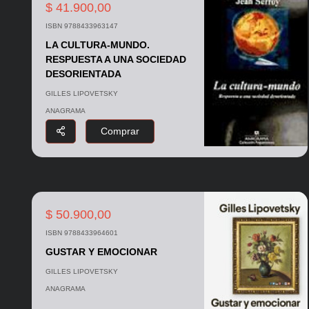
$ 41.900,00
ISBN 9788433963147
LA CULTURA-MUNDO.
RESPUESTA A UNA SOCIEDAD
DESORIENTADA
GILLES LIPOVETSKY
ANAGRAMA
Comprar
$ 50.900,00
ISBN 9788433964601
GUSTAR Y EMOCIONAR
GILLES LIPOVETSKY
ANAGRAMA