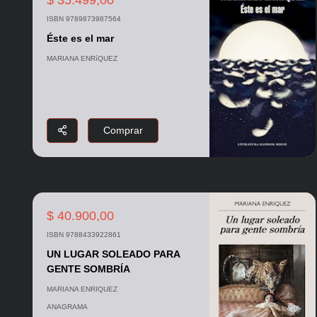
ISBN 9789873987564
Éste es el mar
MARIANA ENRíQUEZ
Comprar
$ 40.900,00
ISBN 9788433922861
UN LUGAR SOLEADO PARA
GENTE SOMBRÍA
MARIANA ENRIQUEZ
ANAGRAMA