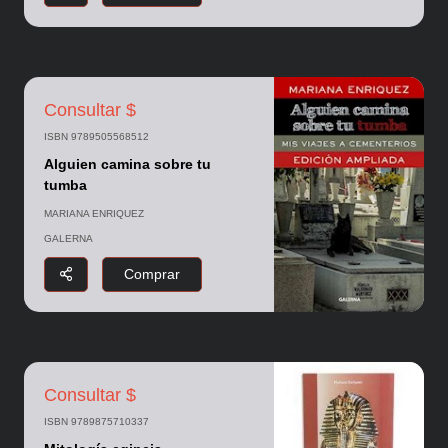
Consultar $
ISBN 9789505568512
Alguien camina sobre tu
tumba
MARIANA ENRIQUEZ
GALERNA
Comprar
Consultar $
ISBN 9789875710337