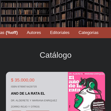
tas
(%off)
Autores
Editoriales
Categorias
Catálogo
$ 35.000,00
ISBN 9789874429735
ANO DE LA RATA EL
DR. ALDERETE Y MARIANA ENRIQUEZ
ZORRO ROJO Y OTROS