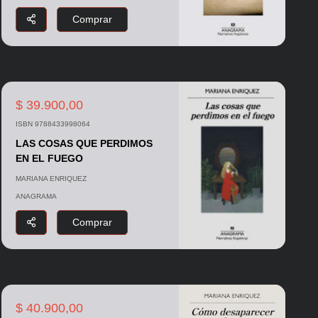
Comprar
$ 39.900,00
ISBN 9788433998064
LAS COSAS QUE PERDIMOS
EN EL FUEGO
MARIANA ENRIQUEZ
ANAGRAMA
Comprar
$ 40.900,00