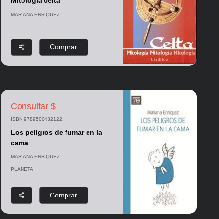
Mitología celta
MARIANA ENRIQUEZ
Comprar
Consultar $
ISBN 9789500432122
Los peligros de fumar en la
cama
MARIANA ENRIQUEZ
PLANETA
Comprar