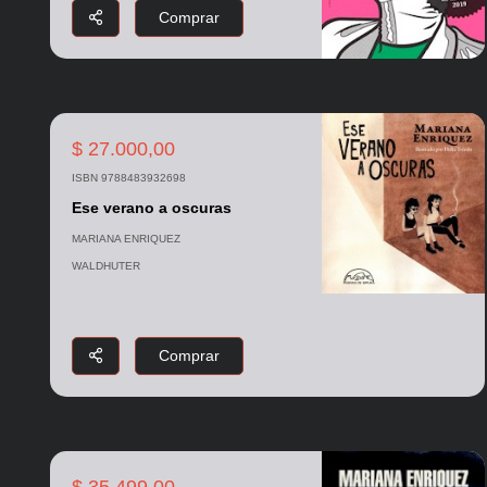
Comprar
$ 27.000,00
ISBN 9788483932698
Ese verano a oscuras
MARIANA ENRIQUEZ
WALDHUTER
Comprar
$ 35.499,00