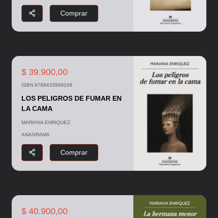
Comprar
$ 39.900,00
ISBN 9788433998248
LOS PELIGROS DE FUMAR EN
LA CAMA
MARIANA ENRIQUEZ
ANAGRAMA
Comprar
$ 40.900,00