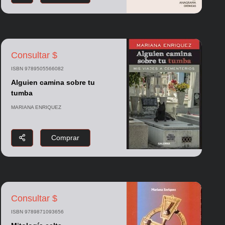
Consultar $
ISBN 9789505566082
Alguien camina sobre tu
tumba
MARIANA ENRIQUEZ
Comprar
Consultar $
ISBN 9789871093656