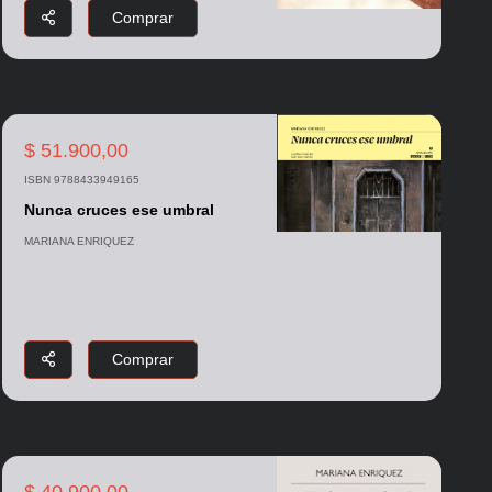
Comprar
$ 51.900,00
ISBN 9788433949165
Nunca cruces ese umbral
MARIANA ENRIQUEZ
Comprar
$ 40.900,00