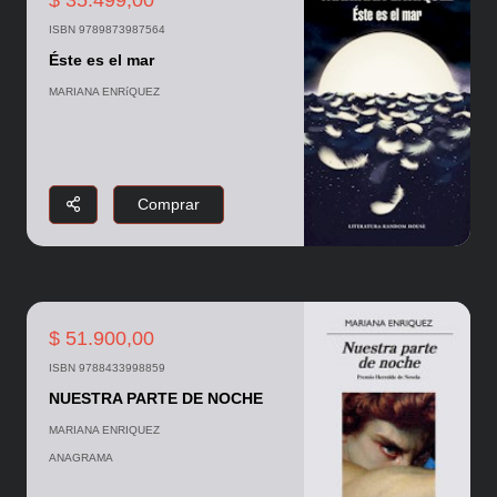
ISBN 9789873987564
Éste es el mar
MARIANA ENRíQUEZ
Comprar
$ 51.900,00
ISBN 9788433998859
NUESTRA PARTE DE NOCHE
MARIANA ENRIQUEZ
ANAGRAMA