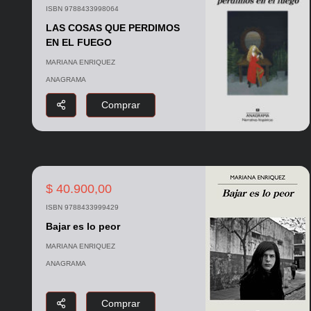
ISBN 9788433998064
LAS COSAS QUE PERDIMOS
EN EL FUEGO
MARIANA ENRIQUEZ
ANAGRAMA
Comprar
$ 40.900,00
ISBN 9788433999429
Bajar es lo peor
MARIANA ENRIQUEZ
ANAGRAMA
Comprar