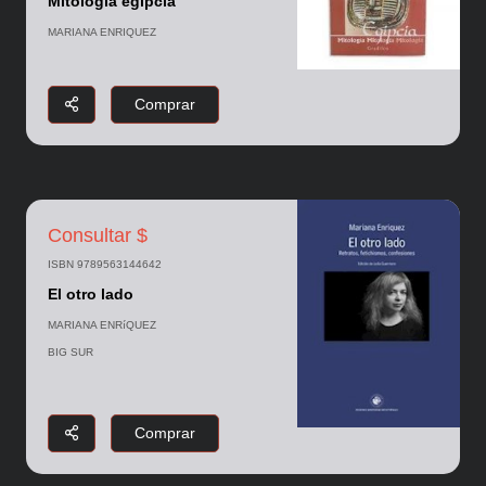
Mitología egipcia
MARIANA ENRIQUEZ
Comprar
Consultar $
ISBN 9789563144642
El otro lado
MARIANA ENRíQUEZ
BIG SUR
Comprar