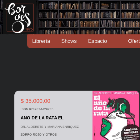
Librería
Shows
Espacio
Ofer
$ 35.000,00
ISBN 9789874429735
ANO DE LA RATA EL
DR. ALDERETE Y MARIANA ENRIQUEZ
ZORRO ROJO Y OTROS