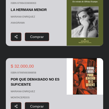
ISBN 9788433908063
LA HERMANA MENOR
MARIANA ENRIQUEZ
ANAGRAMA
Comprar
$ 32.000,00
ISBN 9789569398858
POR QUE DEMASIADO NO ES
SUFICIENTE
MARIANA ENRIQUEZ
MONTACERDOS
Comprar