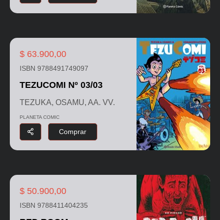
$ 63.900,00
ISBN 9788491749097
TEZUCOMI Nº 03/03
TEZUKA, OSAMU, AA. VV.
PLANETA COMIC
Comprar
$ 50.900,00
ISBN 9788411404235