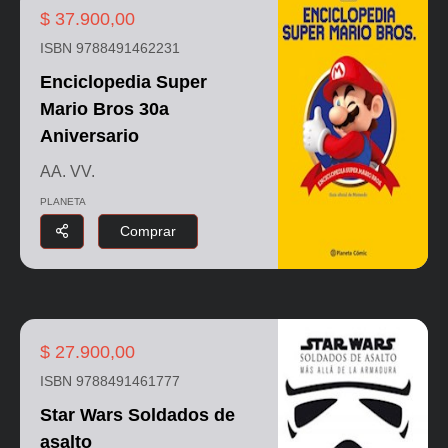
$ 37.900,00
ISBN 9788491462231
Enciclopedia Super
Mario Bros 30a
Aniversario
AA. VV.
PLANETA
Comprar
$ 27.900,00
ISBN 9788491461777
Star Wars Soldados de
asalto