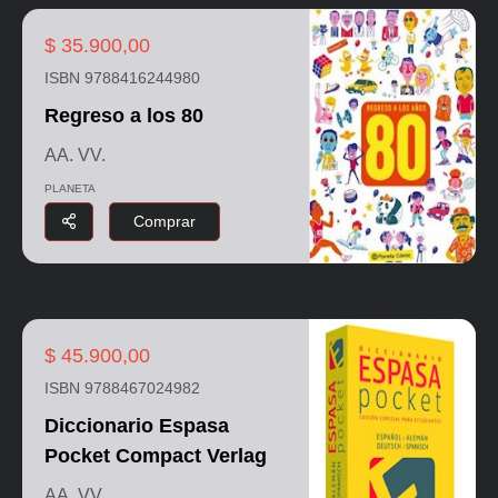
$ 35.900,00
ISBN 9788416244980
Regreso a los 80
AA. VV.
PLANETA
Comprar
$ 45.900,00
ISBN 9788467024982
Diccionario Espasa
Pocket Compact Verlag
AA. VV.