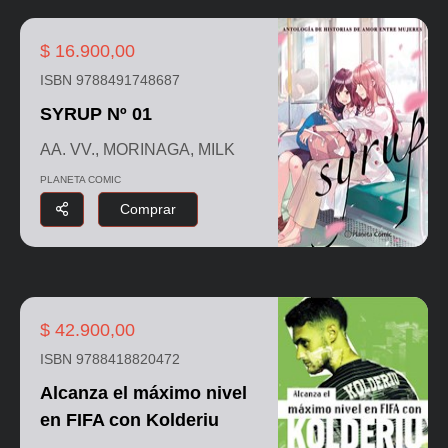
$ 16.900,00
ISBN 9788491748687
SYRUP Nº 01
AA. VV., MORINAGA, MILK
PLANETA COMIC
Comprar
$ 42.900,00
ISBN 9788418820472
Alcanza el máximo nivel
en FIFA con Kolderiu