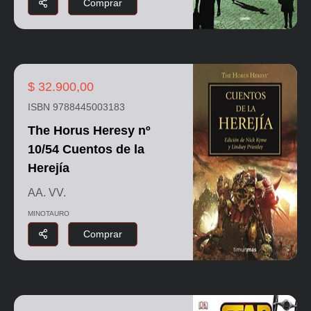
Comprar
$ 32.900,00
ISBN 9788445003183
The Horus Heresy nº
10/54 Cuentos de la
Herejía
AA. VV.
MINOTAURO
Comprar