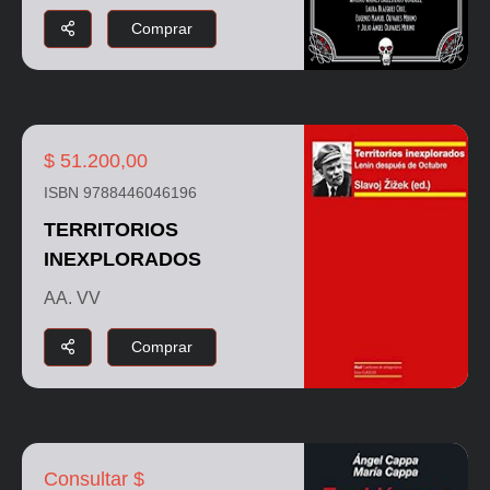
Comprar
$ 51.200,00
ISBN 9788446046196
TERRITORIOS
INEXPLORADOS
AA. VV
Comprar
Consultar $