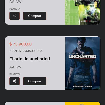
AA. VV.
PLANETA
Comprar
$ 73.900,00
ISBN 9788445005293
El arte de uncharted
AA. VV.
PLANETA
Comprar