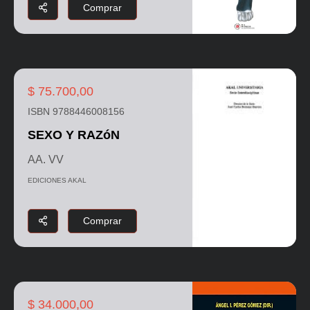
Comprar
$ 75.700,00
ISBN 9788446008156
SEXO Y RAZóN
AA. VV
EDICIONES AKAL
Comprar
$ 34.000,00