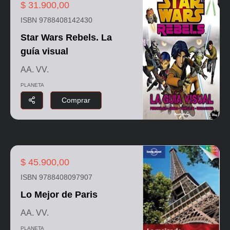
$ 31.900,00
ISBN 9788408142430
Star Wars Rebels. La
guía visual
AA. VV.
PLANETA
Comprar
$ 45.900,00
ISBN 9788408097907
Lo Mejor de Paris
AA. VV.
PLANETA