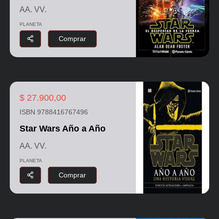
AA. VV.
PLANETA
Comprar
$ 27.900,00
ISBN 9788416767496
Star Wars Año a Año
AA. VV.
PLANETA
Comprar