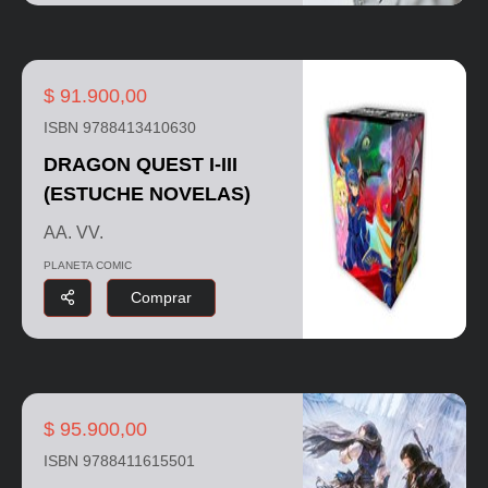
$ 91.900,00
ISBN 9788413410630
DRAGON QUEST I-III
(ESTUCHE NOVELAS)
AA. VV.
PLANETA COMIC
Comprar
$ 95.900,00
ISBN 9788411615501