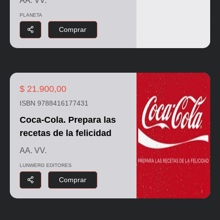
AA. VV.
PLANETA
Comprar
$ 21.900,00
ISBN 9788416177431
Coca-Cola. Prepara las
recetas de la felicidad
AA. VV.
LUNWERG EDITORES
Comprar