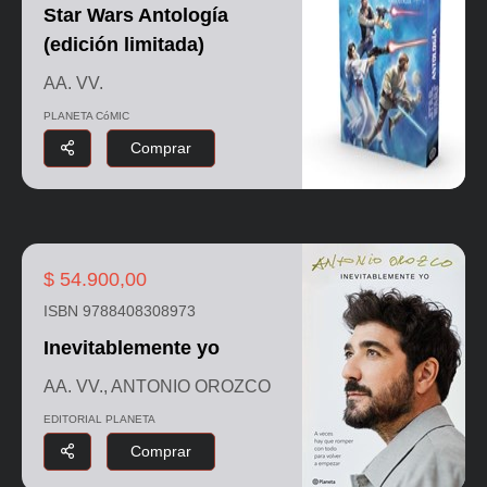
Star Wars Antología
(edición limitada)
AA. VV.
PLANETA CóMIC
Comprar
$ 54.900,00
ISBN 9788408308973
Inevitablemente yo
AA. VV., ANTONIO OROZCO
EDITORIAL PLANETA
Comprar