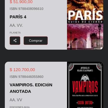
$ 51.900,00
ISBN 9788408096610
PARÍS 4
AA. VV.
PLANETA
Comprar
$ 120.700,00
ISBN 9788446055860
VAMPIROS. EDICIóN
ANOTADA
AA. VV
EDICIONES AKAL