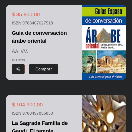
$ 35.900,00
ISBN 9788467027518
Guía de conversación
árabe oriental
AA. VV.
PLANETA
Comprar
$ 104.900,00
ISBN 9788497856850
La Sagrada Família de
Gaudí. El temple