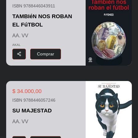
ISBN 9788446043911
TAMBIéN NOS ROBAN
EL FúTBOL
AA. VV
AKAL
Comprar
$ 34.000,00
ISBN 9788446057246
SU MAJESTAD
AA. VV