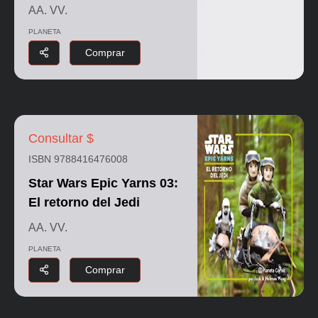
AA. VV.
PLANETA
Comprar
Consultar $
ISBN 9788416476008
Star Wars Epic Yarns 03:
El retorno del Jedi
AA. VV.
PLANETA
Comprar