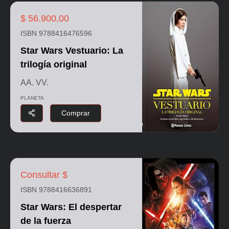
$ 56.900,00
ISBN 9788416476596
Star Wars Vestuario: La
trilogía original
AA. VV.
PLANETA
Comprar
Consultar $
ISBN 9788416636891
Star Wars: El despertar
de la fuerza