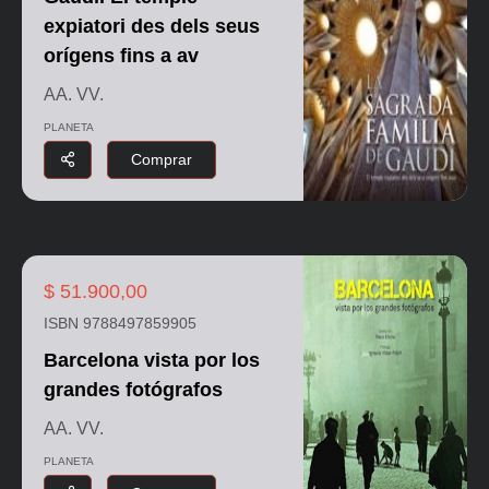
expiatori des dels seus
orígens fins a av
AA. VV.
PLANETA
Comprar
$ 51.900,00
ISBN 9788497859905
Barcelona vista por los
grandes fotógrafos
AA. VV.
PLANETA