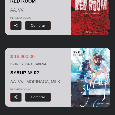
RED ROOM
AA. VV.
PLANETA COMIC
Comprar
$ 16.900,00
ISBN 9788491748694
SYRUP Nº 02
AA. VV., MORINAGA, MILK
PLANETA COMIC
Comprar