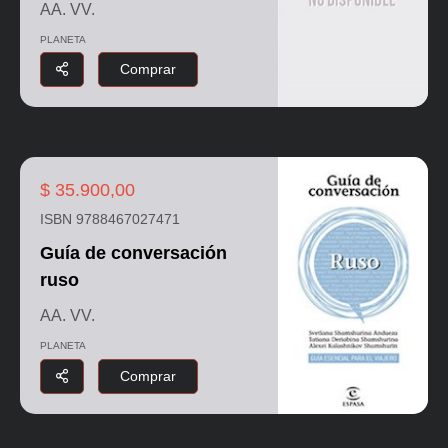
AA. VV.
PLANETA
Comprar
$ 35.900,00
ISBN 9788467027471
Guía de conversación
ruso
AA. VV.
PLANETA
Comprar