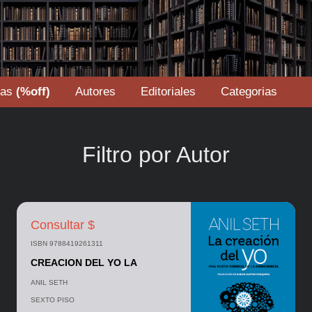
tas
(%off)
Autores
Editoriales
Categorias
Filtro por Autor
Consultar $
ISBN 9788419261311
CREACION DEL YO LA
ANIL SETH
SEXTO PISO