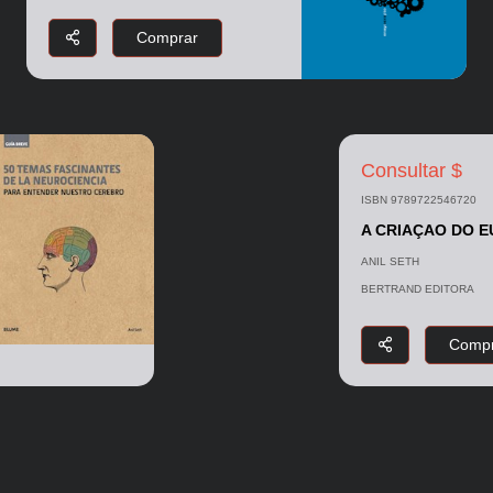
Comprar
Consultar $
ISBN 9789722546720
A CRIAÇAO DO E
ANIL SETH
BERTRAND EDITORA
Compr