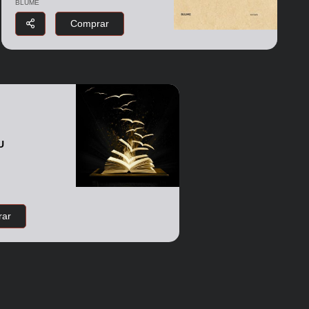
BLUME
Comprar
U
ar