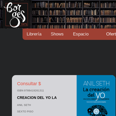
Librería
Shows
Espacio
Ofer
Consultar $
ISBN 9788419261311
CREACION DEL YO LA
ANIL SETH
SEXTO PISO