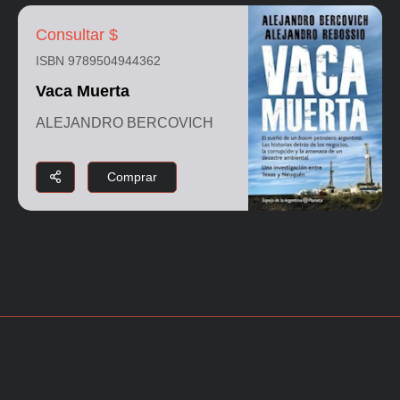
Consultar $
ISBN 9789504944362
Vaca Muerta
ALEJANDRO BERCOVICH
Comprar