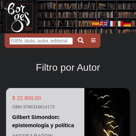
Filtro por Autor
$ 22.900,00
ISBN 9786316814173
Gilbert Simondon:
epistemología y política