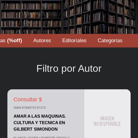
tas
(%off)
Autores
Editoriales
Categorias
Filtro por Autor
Consultar $
ISBN 9789875747272
AMAR A LAS MAQUINAS.
CULTURA Y TECNICA EN
GILBERT SIMONDON
BLANCO JAVIER / PARENTE DIEGO Y