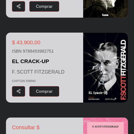
Comprar
$ 43.900,00
ISBN 9788493982751
EL CRACK-UP
F. SCOTT FITZGERALD
CAPITáN SWING
Comprar
Consultar $