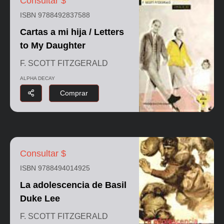
Consultar $
ISBN 9788492837588
Cartas a mi hija / Letters
to My Daughter
F. SCOTT FITZGERALD
ALPHA DECAY
Comprar
Consultar $
ISBN 9788494014925
La adolescencia de Basil
Duke Lee
F. SCOTT FITZGERALD