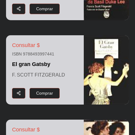
Comprar
Consultar $
ISBN 9788493997441
El gran Gatsby
F. SCOTT FITZGERALD
Comprar
Consultar $