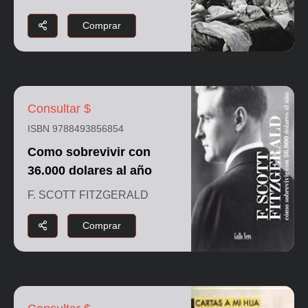
Comprar
Consultar $
ISBN 9788493856854
Como sobrevivir con
36.000 dolares al año
F. SCOTT FITZGERALD
Comprar