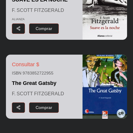
F. SCOTT FITZGERALD
ALIANZA
Comprar
Consultar $
ISBN 9783852722955
The Great Gatsby
F. SCOTT FITZGERALD
Comprar