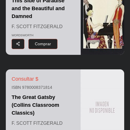
This Side of Paradise
and the Beautiful and
Damned
F. SCOTT FITZGERALD
WORDSWORTH
Comprar
Consultar $
ISBN 9780008371814
The Great Gatsby
(Collins Classroom
Classics)
F. SCOTT FITZGERALD