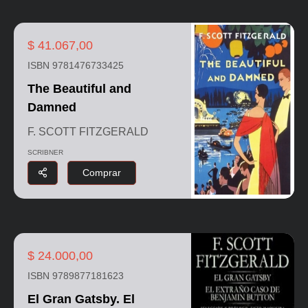
$ 41.067,00
ISBN 9781476733425
The Beautiful and
Damned
F. SCOTT FITZGERALD
SCRIBNER
Comprar
$ 24.000,00
ISBN 9789877181623
El Gran Gatsby. El