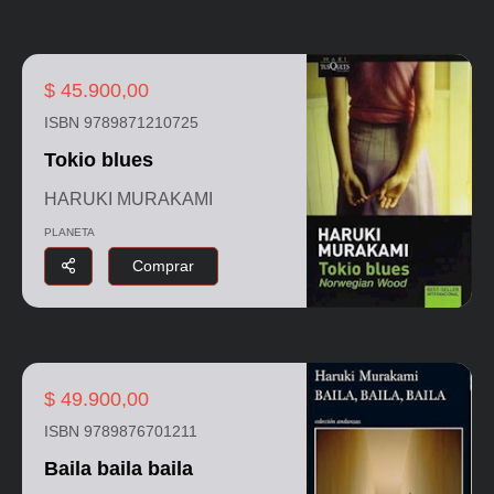
$ 45.900,00
ISBN 9789871210725
Tokio blues
HARUKI MURAKAMI
PLANETA
Comprar
$ 49.900,00
ISBN 9789876701211
Baila baila baila