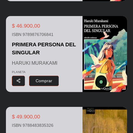
$ 46.900,00
ISBN 9789876706841
PRIMERA PERSONA DEL
SINGULAR
HARUKI MURAKAMI
PLANETA
Comprar
$ 49.900,00
ISBN 9788483835326