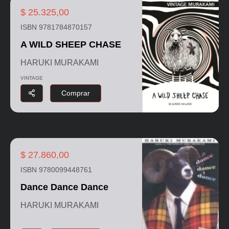
$ 25.325,00
ISBN 9781784870157
A WILD SHEEP CHASE
HARUKI MURAKAMI
VINTAGE
Comprar
$ 27.860,00
ISBN 9780099448761
Dance Dance Dance
HARUKI MURAKAMI