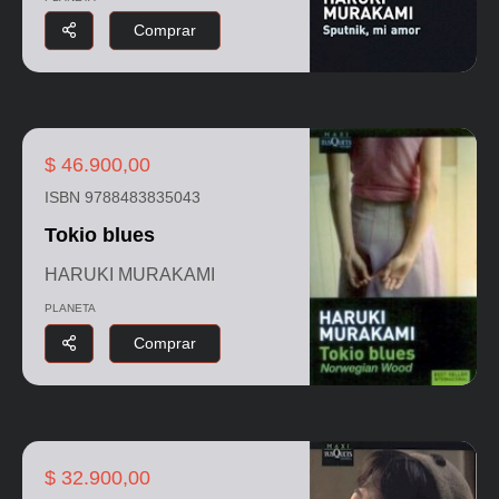
Comprar
$ 46.900,00
ISBN 9788483835043
Tokio blues
HARUKI MURAKAMI
PLANETA
Comprar
$ 32.900,00