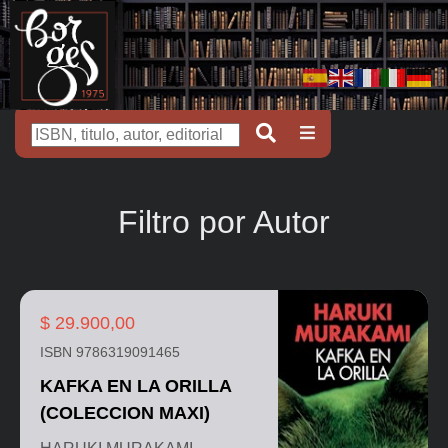
Filtro por Autor
$ 29.900,00
ISBN 9786319091465
KAFKA EN LA ORILLA
(COLECCION MAXI)