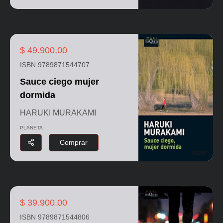
$ 49.900,00
ISBN 9789871544707
Sauce ciego mujer
dormida
HARUKI MURAKAMI
PLANETA
Comprar
$ 39.900,00
ISBN 9789871544806