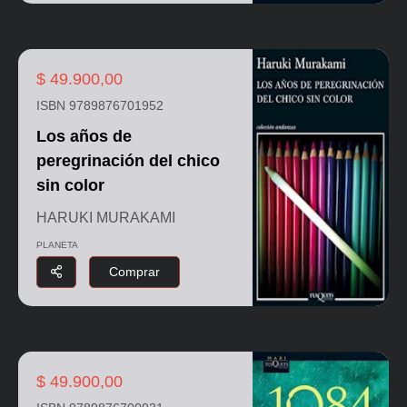
$ 49.900,00
ISBN 9789876701952
Los años de
peregrinación del chico
sin color
HARUKI MURAKAMI
PLANETA
Comprar
$ 49.900,00