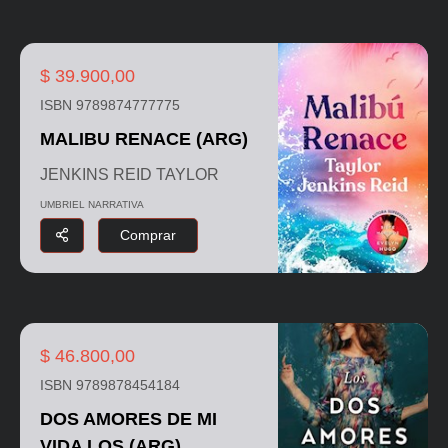
$ 39.900,00
ISBN 9789874777775
MALIBU RENACE (ARG)
JENKINS REID TAYLOR
UMBRIEL NARRATIVA
Comprar
$ 46.800,00
ISBN 9789878454184
DOS AMORES DE MI
VIDA LOS (ARG)