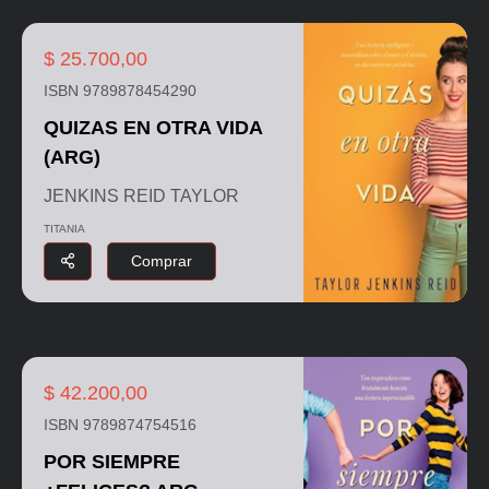
$ 25.700,00
ISBN 9789878454290
QUIZAS EN OTRA VIDA
(ARG)
JENKINS REID TAYLOR
TITANIA
Comprar
$ 42.200,00
ISBN 9789874754516
POR SIEMPRE