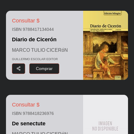
Consultar $
ISBN 9788417134044
Diario de Cicerón
MARCO TULIO CICERóN
GUILLERMO ESCOLAR EDITOR
Comprar
Consultar $
ISBN 9788418236976
De senectute