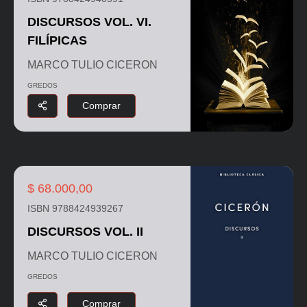
DISCURSOS VOL. VI.
FILÍPICAS
MARCO TULIO CICERON
GREDOS
Comprar
$ 68.000,00
ISBN 9788424939267
DISCURSOS VOL. II
MARCO TULIO CICERON
GREDOS
Comprar