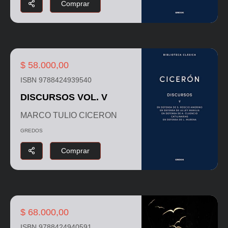
Comprar
$ 58.000,00
ISBN 9788424939540
DISCURSOS VOL. V
MARCO TULIO CICERON
GREDOS
Comprar
$ 68.000,00
ISBN 9788424940591