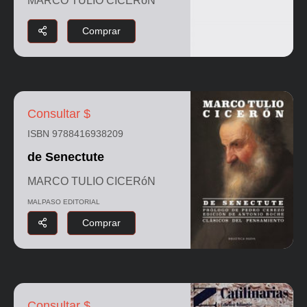
MARCO TULIO CICERóN
Comprar
Consultar $
ISBN 9788416938209
de Senectute
MARCO TULIO CICERóN
MALPASO EDITORIAL
Comprar
Consultar $