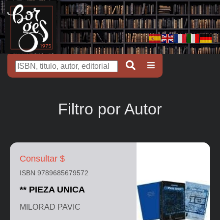
Filtro por Autor
Consultar $
ISBN 9789685679572
** PIEZA UNICA
MILORAD PAVIC