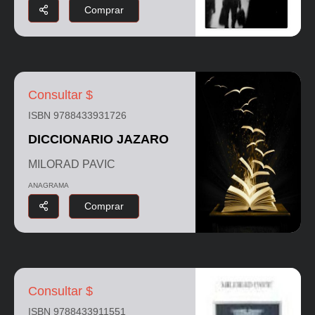
Comprar
Consultar $
ISBN 9788433931726
DICCIONARIO JAZARO
MILORAD PAVIC
ANAGRAMA
Comprar
Consultar $
ISBN 9788433911551