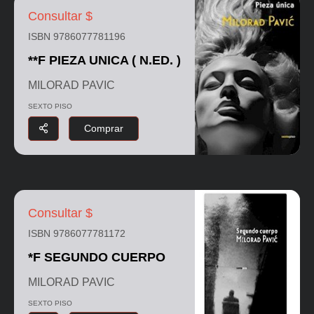
Consultar $
ISBN 9786077781196
**F PIEZA UNICA ( N.ED. )
MILORAD PAVIC
SEXTO PISO
Comprar
Consultar $
ISBN 9786077781172
*F SEGUNDO CUERPO
MILORAD PAVIC
SEXTO PISO