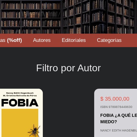
tas
(%off)
Autores
Editoriales
Categorias
Filtro por Autor
$ 35.000,00
ISBN 9789878449630
FOBIA ¿A QUÉ L
MIEDO?
NANCY EDITH HAGENB