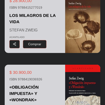
$ 28.900,00
ISBN 9788415277019
LOS MILAGROS DE LA
VIDA
STEFAN ZWEIG
ACANTILADO
Comprar
$ 30.900,00
ISBN 9788419036926
«OBLIGACIÓN
IMPUESTA» Y
«WONDRAK»