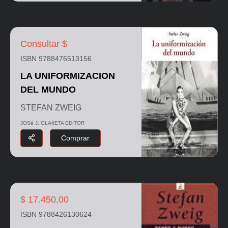
Consultar $
ISBN 9788476513156
LA UNIFORMIZACION
DEL MUNDO
STEFAN ZWEIG
JOSé J. OLAñETA EDITOR
Comprar
$ 17.450,00
ISBN 9788426130624