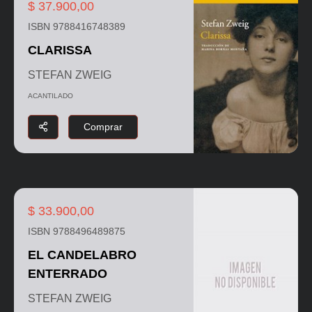
$ 37.900,00
ISBN 9788416748389
CLARISSA
STEFAN ZWEIG
ACANTILADO
Comprar
$ 33.900,00
ISBN 9788496489875
EL CANDELABRO
ENTERRADO
STEFAN ZWEIG