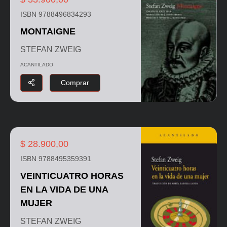
ISBN 9788496834293
MONTAIGNE
STEFAN ZWEIG
ACANTILADO
Comprar
$ 28.900,00
ISBN 9788495359391
VEINTICUATRO HORAS
EN LA VIDA DE UNA
MUJER
STEFAN ZWEIG