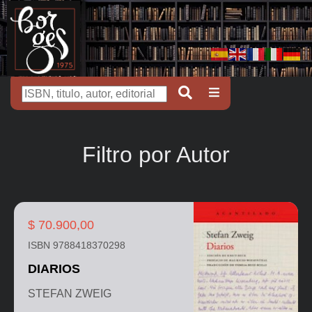
Filtro por Autor
$ 70.900,00
ISBN 9788418370298
DIARIOS
STEFAN ZWEIG