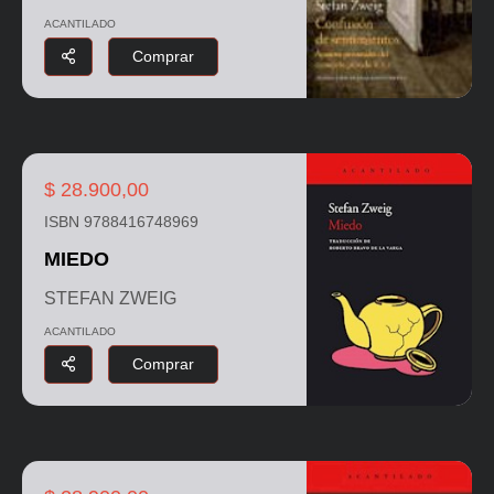
ACANTILADO
Comprar
$ 28.900,00
ISBN 9788416748969
MIEDO
STEFAN ZWEIG
ACANTILADO
Comprar