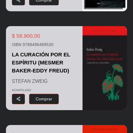
$ 58.900,00
ISBN 9788496489530
LA CURACIÓN POR EL
ESPÍRITU (MESMER
BAKER-EDDY FREUD)
STEFAN ZWEIG
ACANTILADO
Comprar