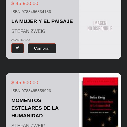
$ 45.900,00
ISBN 9788496834156
LA MUJER Y EL PAISAJE
STEFAN ZWEIG
ACANTILADO
Comprar
$ 45.900,00
ISBN 9788495359926
MOMENTOS
ESTELARES DE LA
HUMANIDAD
STEFAN ZWEIG