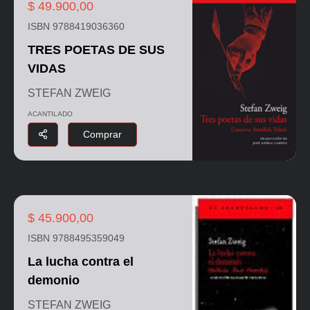
$ 49.900,00
ISBN 9788419036360
TRES POETAS DE SUS
VIDAS
STEFAN ZWEIG
ACANTILADO
Comprar
$ 45.900,00
ISBN 9788495359049
La lucha contra el
demonio
STEFAN ZWEIG