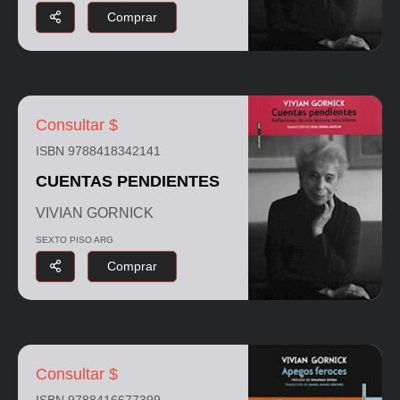
Comprar
Consultar $
ISBN 9788418342141
CUENTAS PENDIENTES
VIVIAN GORNICK
SEXTO PISO ARG
Comprar
Consultar $
ISBN 9788416677399