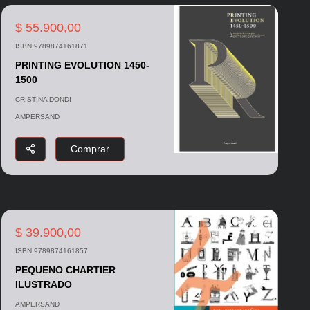
$ 55.900,00
ISBN 9789874161871
PRINTING EVOLUTION 1450-
1500
CRISTINA DONDI
AMPERSAND
Comprar
$ 39.900,00
ISBN 9789874161857
PEQUENO CHARTIER
ILUSTRADO
AMPERSAND