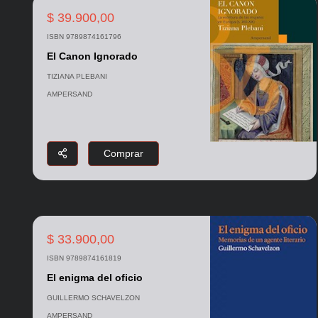
$ 39.900,00
ISBN 9789874161796
El Canon Ignorado
TIZIANA PLEBANI
AMPERSAND
Comprar
$ 33.900,00
ISBN 9789874161819
El enigma del oficio
GUILLERMO SCHAVELZON
AMPERSAND