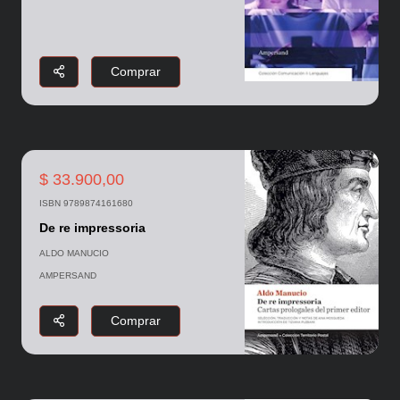
Comprar
$ 33.900,00
ISBN 9789874161680
De re impressoria
ALDO MANUCIO
AMPERSAND
Comprar