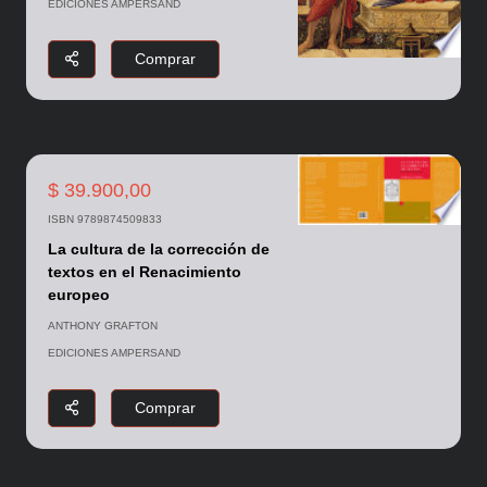
EDICIONES AMPERSAND
Comprar
$ 39.900,00
ISBN 9789874509833
La cultura de la corrección de
textos en el Renacimiento
europeo
ANTHONY GRAFTON
EDICIONES AMPERSAND
Comprar