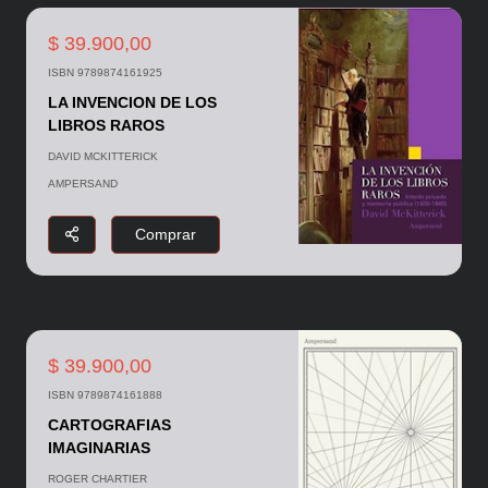
$ 39.900,00
ISBN 9789874161925
LA INVENCION DE LOS
LIBROS RAROS
DAVID MCKITTERICK
AMPERSAND
Comprar
$ 39.900,00
ISBN 9789874161888
CARTOGRAFIAS
IMAGINARIAS
ROGER CHARTIER