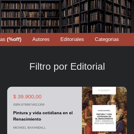
tas
(%off)
Autores
Editoriales
Categorias
Filtro por Editorial
$ 39.900,00
ISBN 9789874621306
Pintura y vida cotidiana en el
Renacimiento
MICHAEL BAXANDALL