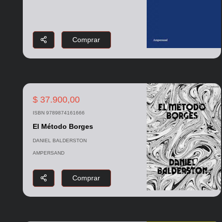
Comprar
$ 37.900,00
ISBN 9789874161666
El Método Borges
DANIEL BALDERSTON
AMPERSAND
Comprar