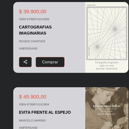
$ 39.900,00
ISBN 9789874161888
CARTOGRAFIAS
IMAGINARIAS
ROGER CHARTIER
AMPERSAND
Comprar
$ 45.900,00
ISBN 9789874161864
EVITA FRENTE AL ESPEJO
MARCELO MARINO
AMPERSAND