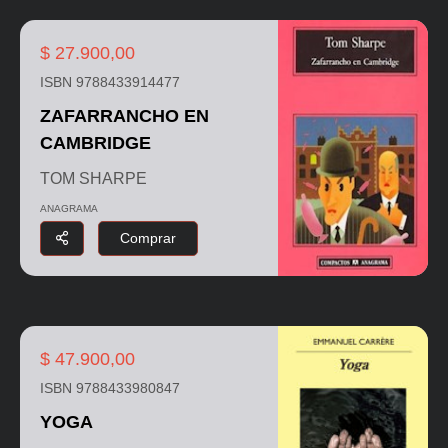
$ 27.900,00
ISBN 9788433914477
ZAFARRANCHO EN
CAMBRIDGE
TOM SHARPE
ANAGRAMA
Comprar
$ 47.900,00
ISBN 9788433980847
YOGA