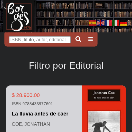
Filtro por Editorial
$ 28.900,00
ISBN 9788433977601
La lluvia antes de caer
COE, JONATHAN