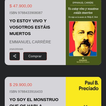
$ 47.900,00
ISBN 9788433908087
YO ESTOY VIVO Y
VOSOTROS ESTÁIS
MUERTOS
EMMANUEL CARRÈRE
ANAGRAMA
Comprar
$ 29.900,00
ISBN 9788433916433
YO SOY EL MONSTRUO
QUE OS HABLA