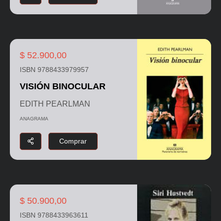
$ 52.900,00
ISBN 9788433979957
VISIÓN BINOCULAR
EDITH PEARLMAN
ANAGRAMA
Comprar
$ 50.900,00
ISBN 9788433963611