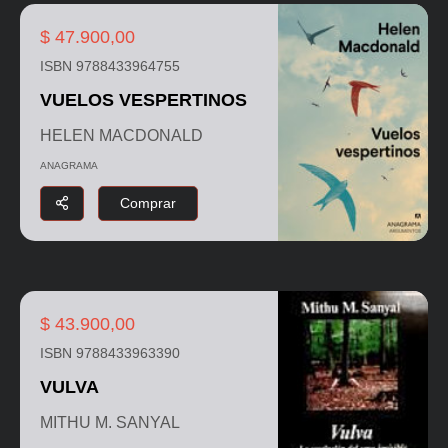
$ 47.900,00
ISBN 9788433964755
VUELOS VESPERTINOS
HELEN MACDONALD
ANAGRAMA
Comprar
$ 43.900,00
ISBN 9788433963390
VULVA
MITHU M. SANYAL