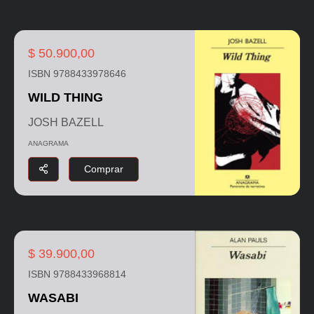
$ 50.900,00
ISBN 9788433978646
WILD THING
JOSH BAZELL
ANAGRAMA
Comprar
$ 39.900,00
ISBN 9788433968814
WASABI