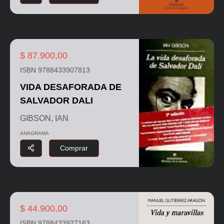
$ 87.900,00
ISBN 9788433907813
VIDA DESAFORADA DE
SALVADOR DALI
GIBSON, IAN
ANAGRAMA
Comprar
$ 44.900,00
ISBN 9788433927163