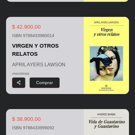
$ 42.900,00
ISBN 9788433980014
VIRGEN Y OTROS
RELATOS
APRIL AYERS LAWSON
ANAGRAMA
Comprar
$ 38.900,00
ISBN 9788433999092