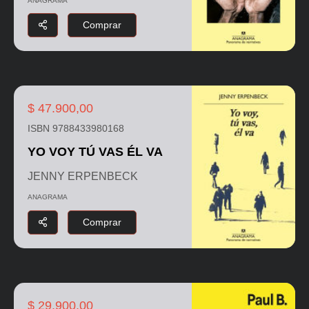
ANAGRAMA
Comprar
$ 47.900,00
ISBN 9788433980168
YO VOY TÚ VAS ÉL VA
JENNY ERPENBECK
ANAGRAMA
Comprar
$ 29.900,00