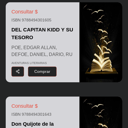
Consultar $
ISBN 9788494301605
DEL CAPITAN KIDD Y SU
TESORO
POE, EDGAR ALLAN,
DEFOE, DANIEL, DARIO, RU
AVENTURAS LITERARIAS
Comprar
Consultar $
ISBN 9788494301643
Don Quijote de la