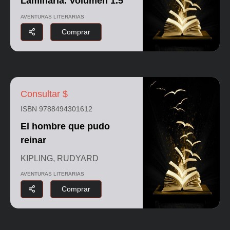
Laminaria. Volumen 1.5
AVENTURAS LITERARIAS
Comprar
Consultar $
ISBN 9788494301612
El hombre que pudo
reinar
KIPLING, RUDYARD
AVENTURAS LITERARIAS
Comprar