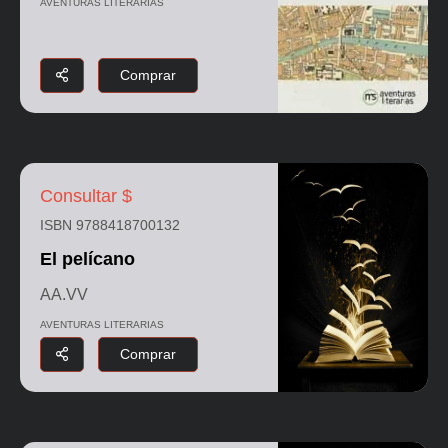
AVENTURAS LITERARIAS
Comprar
Consultar $
ISBN 9788418700132
El pelícano
AA.VV
AVENTURAS LITERARIAS
Comprar