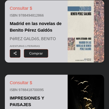
Consultar $
ISBN 9788494812866
Madrid en las novelas de
Benito Pérez Galdós
PéREZ GALDóS, BENITO
AVENTURAS LITERARIAS
Comprar
Consultar $
ISBN 9788418700095
IMPRESIONES Y
PAISAJES