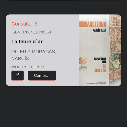
Consultar $
ISBN 9788412048353
La febre d´or
OLLER Y MORAGAS,
NARCíS
AVENTURAS LITERARIAS
Comprar