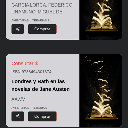
GARCIA LORCA, FEDERICO,
UNAMUNO, MIGUEL DE
AVENTURAS LITERARIAS S.L
Comprar
Consultar $
ISBN 9788494301674
Londres y Bath en las
novelas de Jane Austen
AA.VV
AVENTURAS LITERARIAS
Comprar