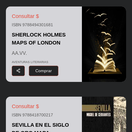
Consultar $
ISBN 9788494301681
SHERLOCK HOLMES
MAPS OF LONDON
AA.VV.
AVENTURAS LITERARIAS
Comprar
Consultar $
ISBN 9788418700217
SEVILLA EN EL SIGLO