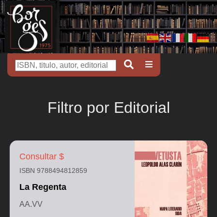
Filtro por Editorial
Consultar $
ISBN 9788494812859
La Regenta
AA.VV