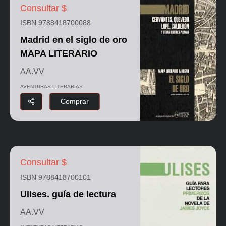
Consultar $
ISBN 9788418700088
Madrid en el siglo de oro
MAPA LITERARIO
AA.VV
AVENTURAS LITERARIAS
Comprar
Consultar $
ISBN 9788418700101
Ulises. guía de lectura
AA.VV