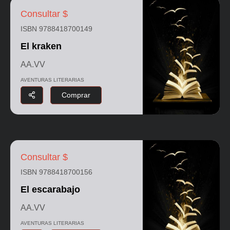
Consultar $
ISBN 9788418700149
El kraken
AA.VV
AVENTURAS LITERARIAS
Comprar
Consultar $
ISBN 9788418700156
El escarabajo
AA.VV
AVENTURAS LITERARIAS