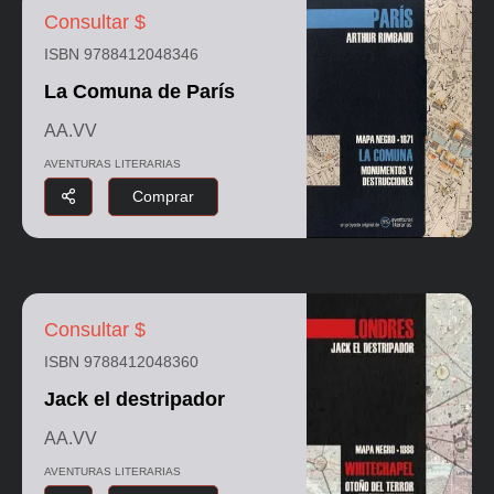
Consultar $
ISBN 9788412048346
La Comuna de París
AA.VV
AVENTURAS LITERARIAS
Comprar
Consultar $
ISBN 9788412048360
Jack el destripador
AA.VV
AVENTURAS LITERARIAS