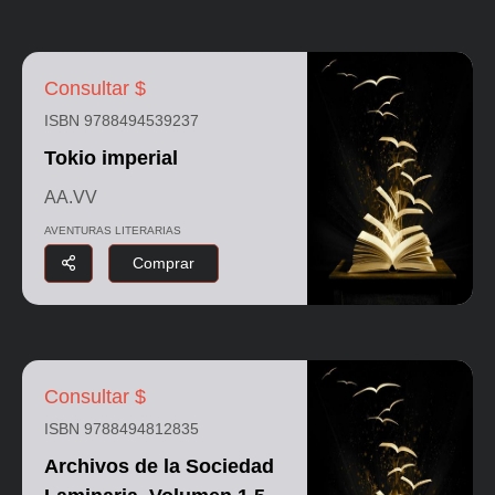
Consultar $
ISBN 9788494539237
Tokio imperial
AA.VV
AVENTURAS LITERARIAS
Comprar
Consultar $
ISBN 9788494812835
Archivos de la Sociedad