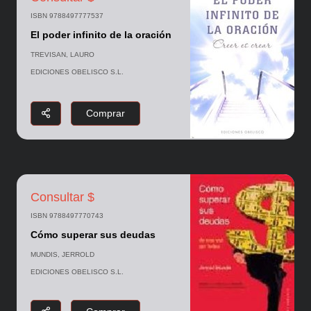
ISBN 9788497777537
El poder infinito de la oración
TREVISAN, LAURO
EDICIONES OBELISCO S.L.
Comprar
Consultar $
ISBN 9788497770743
Cómo superar sus deudas
MUNDIS, JERROLD
EDICIONES OBELISCO S.L.