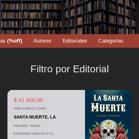
tas
(%off)
Autores
Editoriales
Categorias
Filtro por Editorial
$ 41.500,00
ISBN 9788411722940
SANTA MUERTE, LA
PROWER, TOMAS
EDICIONES OBELISCO S.L.