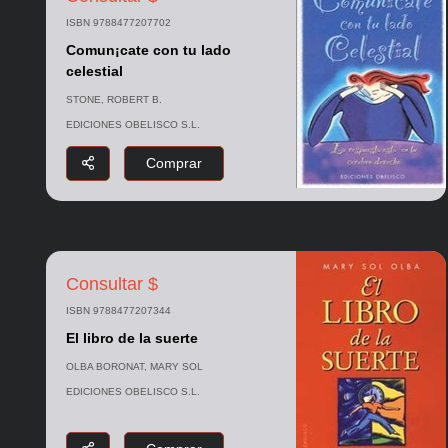
ISBN 9788477207702
Comun¡cate con tu lado
celestial
STONE, ROBERT B.
EDICIONES OBELISCO S.L.
Comprar
Consultar $
ISBN 9788477207344
El libro de la suerte
OLBA BORONAT, MARY SOL
EDICIONES OBELISCO S.L.