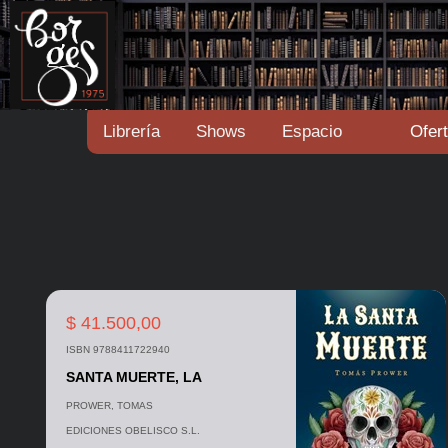
Librería
Shows
Espacio
Ofer
$ 41.500,00
ISBN 9788411722940
SANTA MUERTE, LA
PROWER, TOMAS
EDICIONES OBELISCO S.L.