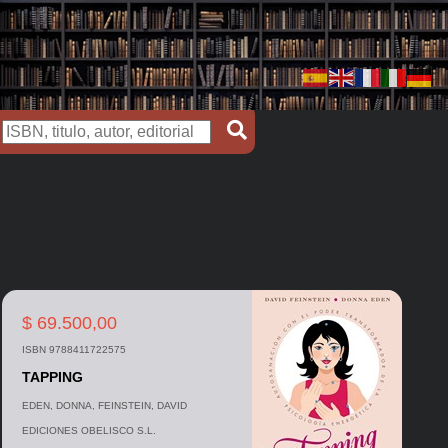
$ 69.500,00
ISBN 9788411722575
TAPPING
EDEN, DONNA, FEINSTEIN, DAVID
EDICIONES OBELISCO S.L.