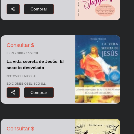
Comprar
Consultar $
ISBN 9788497772020
La vida secreta de Jesús. El
secreto desvelado
NOTOVICH, NICOLAI
EDICIONES OBELISCO S.L.
Comprar
Consultar $