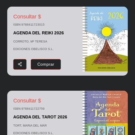
Consultar $
ISBN 9788411723015
AGENDA DEL REIKI 2026
CORROTO, Mª TERESA
EDICIONES OBELISCO S.L.
Comprar
Consultar $
ISBN 9788411722759
AGENDA DEL TAROT 2026
TORT, MARIA DEL MAR
EDICIONES OBELISCO S.L.