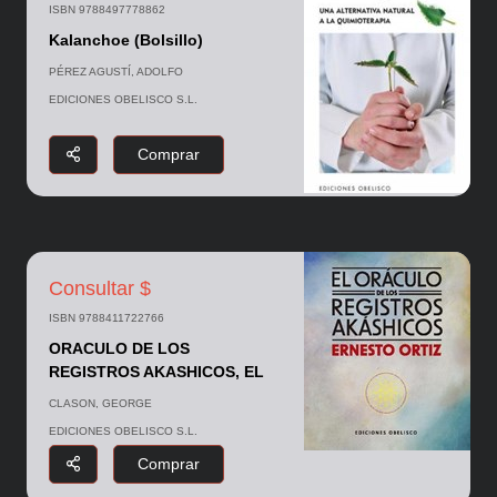
ISBN 9788497778862
Kalanchoe (Bolsillo)
PÉREZ AGUSTÍ, ADOLFO
EDICIONES OBELISCO S.L.
Comprar
Consultar $
ISBN 9788411722766
ORACULO DE LOS
REGISTROS AKASHICOS, EL
CLASON, GEORGE
EDICIONES OBELISCO S.L.
Comprar