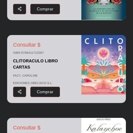
Comprar
Consultar $
ISBN 9788411722087
CLITORACULO LIBRO
CARTAS
FACY, CAROLINE
EDICIONES OBELISCO S.L.
Comprar
Consultar $