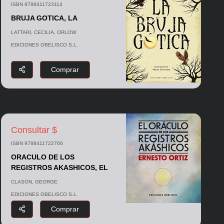
ISBN 9788411723114
BRUJA GOTICA, LA
LATTARI, CECILIA, ORLOW
EDICIONES OBELISCO S.L.
Comprar
Consultar $
ISBN 9788411722766
ORACULO DE LOS
REGISTROS AKASHICOS, EL
CLASON, GEORGE
EDICIONES OBELISCO S.L.
Comprar