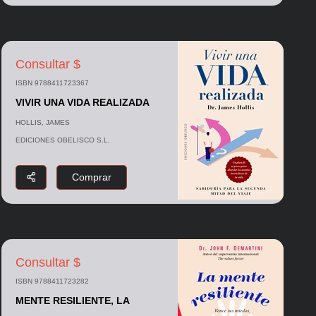
Consultar $
ISBN 9788411723367
VIVIR UNA VIDA REALIZADA
HOLLIS, JAMES
EDICIONES OBELISCO S.L.
Comprar
Consultar $
ISBN 9788411723282
MENTE RESILIENTE, LA