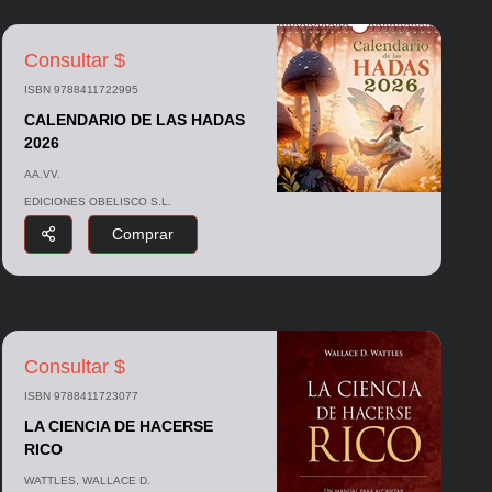
Consultar $
ISBN 9788411722995
CALENDARIO DE LAS HADAS
2026
AA.VV.
EDICIONES OBELISCO S.L.
Comprar
Consultar $
ISBN 9788411723077
LA CIENCIA DE HACERSE
RICO
WATTLES, WALLACE D.