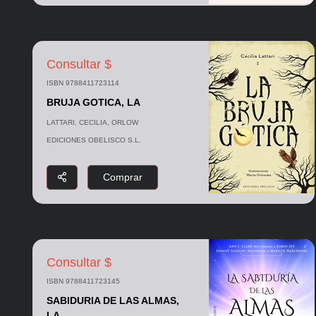
Consultar $
ISBN 9788411723114
BRUJA GOTICA, LA
LATTARI, CECILIA, ORLOW
EDICIONES OBELISCO S.L.
Comprar
Consultar $
ISBN 9788411723145
SABIDURIA DE LAS ALMAS,
LA