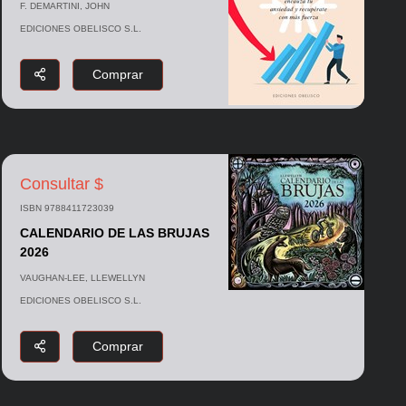
F. DEMARTINI, JOHN
EDICIONES OBELISCO S.L.
Comprar
Consultar $
ISBN 9788411723039
CALENDARIO DE LAS BRUJAS
2026
VAUGHAN-LEE, LLEWELLYN
EDICIONES OBELISCO S.L.
Comprar