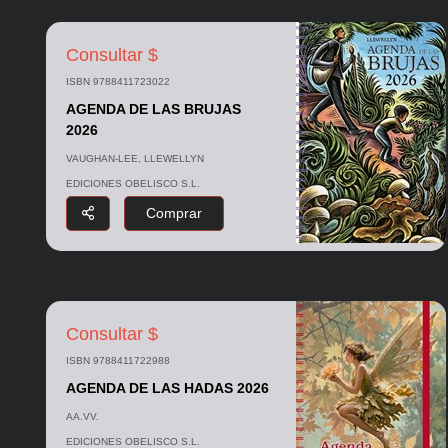
Consultar $
ISBN 9788411723022
AGENDA DE LAS BRUJAS
2026
VAUGHAN-LEE, LLEWELLYN
EDICIONES OBELISCO S.L.
Comprar
Consultar $
ISBN 9788411722988
AGENDA DE LAS HADAS 2026
AA.VV.
EDICIONES OBELISCO S.L.