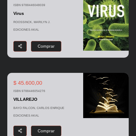
ISBN 9788446048039
Virus
ROOSSINCK, MARILYN J.
EDICIONES AKAL
Comprar
$ 45.600,00
ISBN 9788446054276
VILLAREJO
BAYO FALCON, CARLOS ENRIQUE
EDICIONES AKAL
Comprar