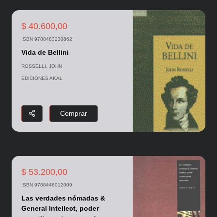
$ 40.600,00
ISBN 9788483230862
Vida de Bellini
ROSSELLI, JOHN
EDICIONES AKAL
Comprar
$ 53.200,00
ISBN 9788446012009
Las verdades nómadas &
General Intellect, poder