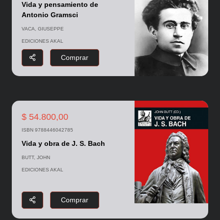
Vida y pensamiento de
Antonio Gramsci
VACA, GIUSEPPE
EDICIONES AKAL
Comprar
$ 54.800,00
ISBN 9788446042785
Vida y obra de J. S. Bach
BUTT, JOHN
EDICIONES AKAL
Comprar