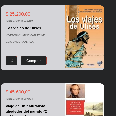
$ 25.200,00
ISBN 9788446013259
Los viajes de Ulises
VIVET-RéMY, ANNE-CATHERINE
EDICIONES AKAL, S.A.
Comprar
$ 45.600,00
ISBN 9788446007074
Viaje de un naturalista
alrededor del mundo (2