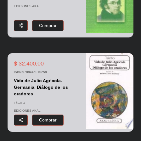
EDICIONES AKAL
Comprar
$ 32.400,00
ISBN 9788446010258
Vida de Julio Agrícola.
Germania. Diálogo de los
oradores
TáCITO
EDICIONES AKAL
Comprar