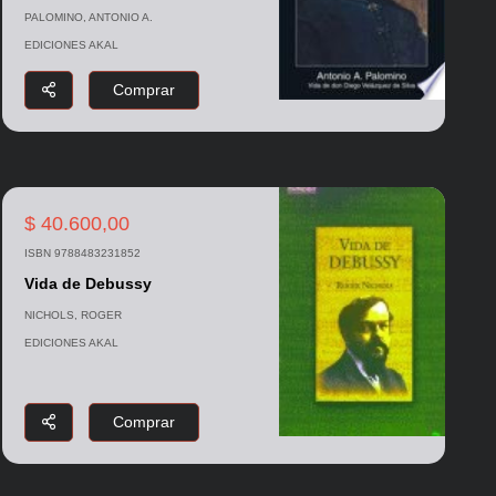
PALOMINO, ANTONIO A.
EDICIONES AKAL
Comprar
$ 40.600,00
ISBN 9788483231852
Vida de Debussy
NICHOLS, ROGER
EDICIONES AKAL
Comprar