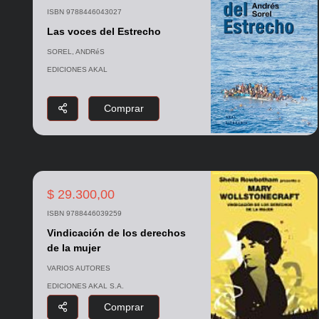
ISBN 9788446043027
Las voces del Estrecho
SOREL, ANDRéS
EDICIONES AKAL
Comprar
$ 29.300,00
ISBN 9788446039259
Vindicación de los derechos
de la mujer
VARIOS AUTORES
EDICIONES AKAL S.A.
Comprar