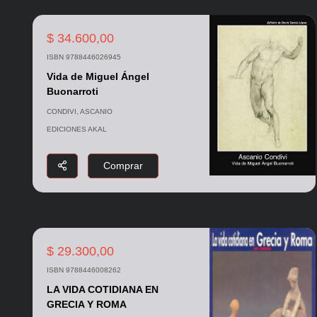
$ 34.600,00
ISBN 9788446026945
Vida de Miguel Ángel
Buonarroti
CONDIVI, ASCANIO
EDICIONES AKAL
Comprar
$ 29.300,00
ISBN 9788446008262
LA VIDA COTIDIANA EN
GRECIA Y ROMA