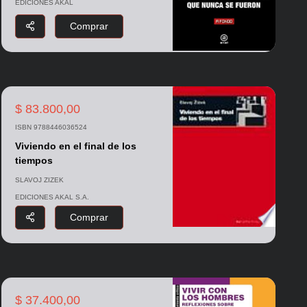
EDICIONES AKAL
Comprar
$ 83.800,00
ISBN 9788446036524
Viviendo en el final de los
tiempos
SLAVOJ ZIZEK
EDICIONES AKAL S.A.
Comprar
$ 37.400,00