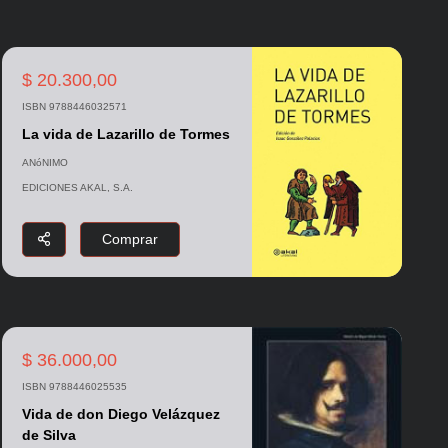
$ 20.300,00
ISBN 9788446032571
La vida de Lazarillo de Tormes
ANóNIMO
EDICIONES AKAL, S.A.
Comprar
$ 36.000,00
ISBN 9788446025535
Vida de don Diego Velázquez
de Silva