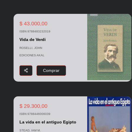
$ 43.000,00
ISBN 9788483232019
Vida de Verdi
ROSELLI, JOHN
EDICIONES AKAL
Comprar
$ 29.300,00
ISBN 9788446006039
La vida en el antiguo Egipto
STEAD, IAM M.