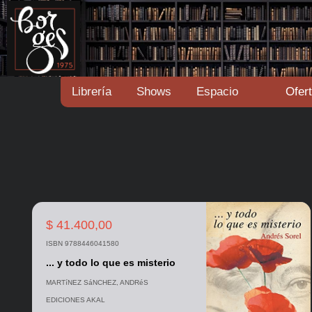
Librería
Shows
Espacio
Ofer
$ 41.400,00
ISBN 9788446041580
... y todo lo que es misterio
MARTíNEZ SáNCHEZ, ANDRéS
EDICIONES AKAL