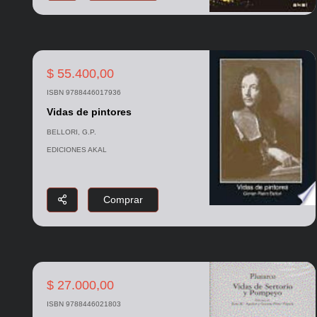
$ 55.400,00
ISBN 9788446017936
Vidas de pintores
BELLORI, G.P.
EDICIONES AKAL
Comprar
$ 27.000,00
ISBN 9788446021803