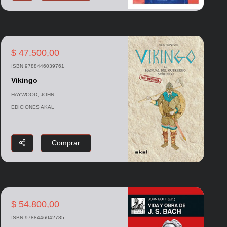
$ 47.500,00
ISBN 9788446039761
Vikingo
HAYWOOD, JOHN
EDICIONES AKAL
Comprar
$ 54.800,00
ISBN 9788446042785