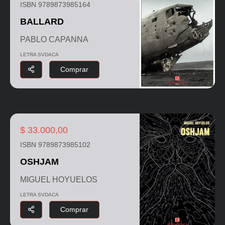
ISBN 9789873985164
BALLARD
PABLO CAPANNA
LETRA SVDACA
Comprar
$ 33.000,00
ISBN 9789873985102
OSHJAM
MIGUEL HOYUELOS
LETRA SVDACA
Comprar