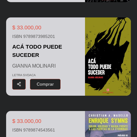
$ 33.000,00
ISBN 9789873985201
ACÁ TODO PUEDE
SUCEDER
GIANNA MOLINARI
LETRA SVDACA
Comprar
$ 33.000,00
ISBN 9789874543561