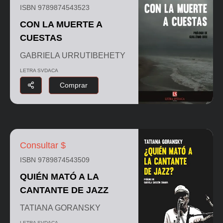
ISBN 9789874543523
CON LA MUERTE A
CUESTAS
GABRIELA URRUTIBEHETY
LETRA SVDACA
Comprar
Consultar $
ISBN 9789874543509
QUIÉN MATÓ A LA
CANTANTE DE JAZZ
TATIANA GORANSKY
LETRA SVDACA