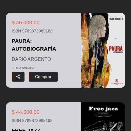
$ 46.000,00
ISBN 9789873985188
PAURA:
AUTOBIOGRAFÍA
DARIO ARGENTO
LETRA SVDACA
Comprar
$ 44.000,00
ISBN 9789873985195
FREE JAZZ