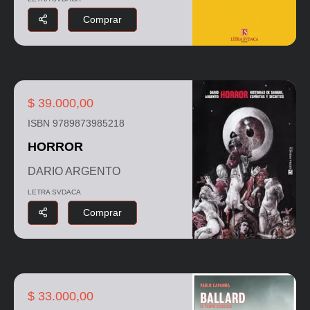
Comprar
$ 39.000,00
ISBN 9789873985218
HORROR
DARIO ARGENTO
LETRA SVDACA
Comprar
$ 33.000,00