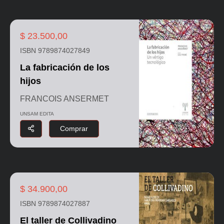
$ 23.500,00
ISBN 9789874027849
La fabricación de los
hijos
FRANCOIS ANSERMET
UNSAM EDITA
Comprar
$ 34.900,00
ISBN 9789874027887
El taller de Collivadino