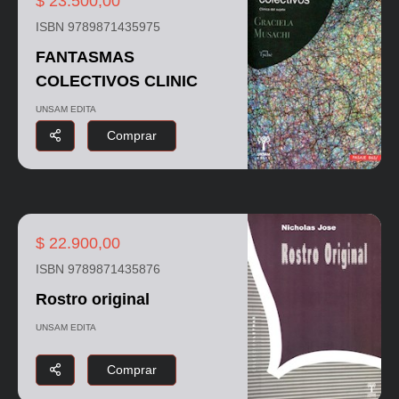
$ 23.500,00
ISBN 9789871435975
FANTASMAS
COLECTIVOS CLINIC
UNSAM EDITA
Comprar
$ 22.900,00
ISBN 9789871435876
Rostro original
UNSAM EDITA
Comprar