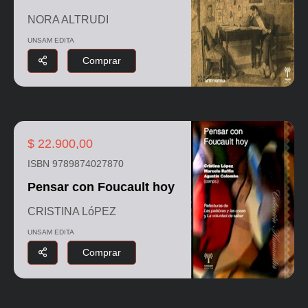
NORA ALTRUDI
UNSAM EDITA
Comprar
$ 22.900,00
ISBN 9789874027870
Pensar con Foucault hoy
CRISTINA LóPEZ
UNSAM EDITA
Comprar