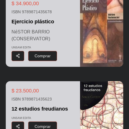
$ 34.900,00
ISBN 9789871435678
Ejercicio plástico
NéSTOR BARRIO
(CONSERVATOR)
UNSAM EDITA
Comprar
$ 23.500,00
ISBN 9789871435623
12 estudios freudianos
UNSAM EDITA
Comprar