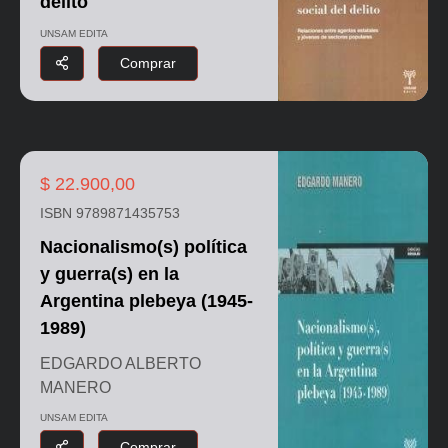
delito
UNSAM EDITA
Comprar
$ 22.900,00
ISBN 9789871435753
Nacionalismo(s) política
y guerra(s) en la
Argentina plebeya (1945-
1989)
EDGARDO ALBERTO
MANERO
UNSAM EDITA
Comprar