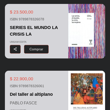
$ 23.500,00
ISBN 9789878326078
SERIES EL MUNDO LA
CRISIS LA
UNSAM EDITA
Comprar
$ 22.900,00
ISBN 9789878326061
Del taller al altiplano
PABLO FASCE