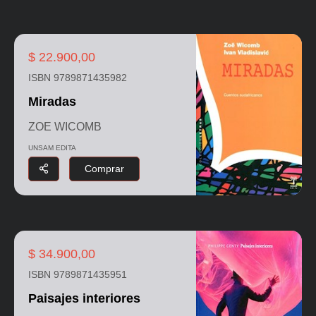
$ 22.900,00
ISBN 9789871435982
Miradas
ZOE WICOMB
UNSAM EDITA
Comprar
$ 34.900,00
ISBN 9789871435951
Paisajes interiores