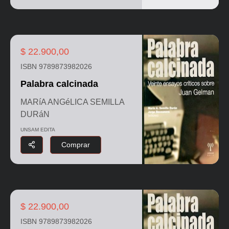
$ 22.900,00
ISBN 9789873982026
Palabra calcinada
MARíA ANGéLICA SEMILLA
DURáN
UNSAM EDITA
Comprar
$ 22.900,00
ISBN 9789873982026