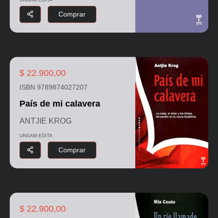
Comprar
$ 22.900,00
ISBN 9789874027207
País de mi calavera
ANTJIE KROG
UNSAM EDITA
Comprar
$ 22.900,00