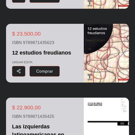
$ 23.500,00
ISBN 9789871435623
12 estudios freudianos
UNSAM EDITA
Comprar
$ 22.900,00
ISBN 9789871435425
Las izquierdas
latinoamericanas en