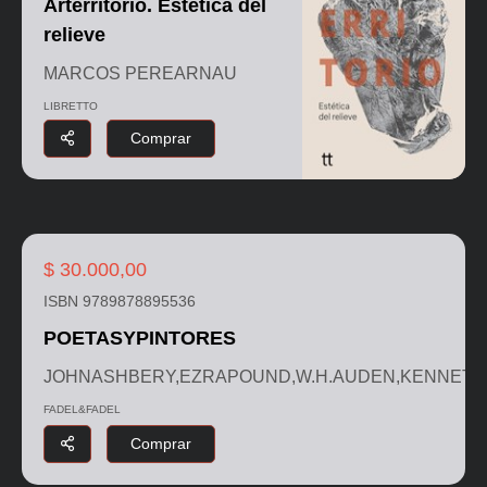
Arterritorio. Estética del
relieve
MARCOS PEREARNAU
LIBRETTO
Comprar
$ 30.000,00
ISBN 9789878895536
POETASYPINTORES
JOHNASHBERY,EZRAPOUND,W.H.AUDEN,KENNETH
FADEL&FADEL
Comprar