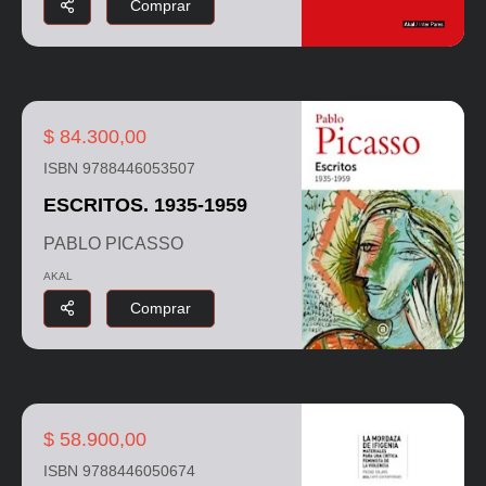
Comprar
$ 84.300,00
ISBN 9788446053507
ESCRITOS. 1935-1959
PABLO PICASSO
AKAL
Comprar
$ 58.900,00
ISBN 9788446050674