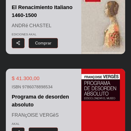
El Renacimiento Italiano
1460-1500
ANDRé CHASTEL
EDICIONES AKAL
Comprar
$ 41.300,00
ISBN 9786078898534
Programa de desorden
absoluto
FRANçOISE VERGèS
AKAL