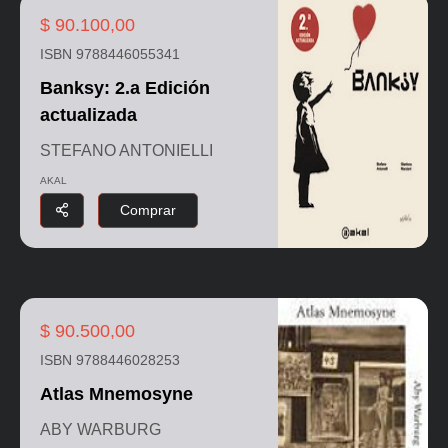
$ 90.100,00
ISBN 9788446055341
Banksy: 2.a Edición
actualizada
STEFANO ANTONIELLI
AKAL
Comprar
$ 90.500,00
ISBN 9788446028253
Atlas Mnemosyne
ABY WARBURG