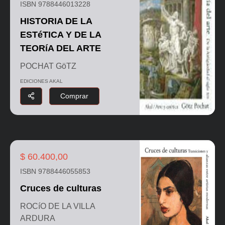
ISBN 9788446013228
HISTORIA DE LA
ESTéTICA Y DE LA
TEORíA DEL ARTE
POCHAT GöTZ
EDICIONES AKAL
Comprar
$ 60.400,00
ISBN 9788446055853
Cruces de culturas
ROCíO DE LA VILLA
ARDURA