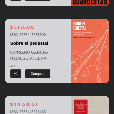
$ 33.700,00
ISBN 9788446056300
Sobre el pedestal
CIPRIANO GARCíA-
HIDALGO VILLENA
AKAL
Comprar
$ 126.200,00
ISBN 9788446016465