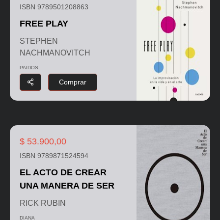
ISBN 9789501208863
FREE PLAY
STEPHEN
NACHMANOVITCH
PAIDOS
Comprar
$ 53.900,00
ISBN 9789871524594
EL ACTO DE CREAR
UNA MANERA DE SER
RICK RUBIN
DIANA