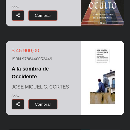
AKAL
Comprar
$ 45.900,00
ISBN 9788446052449
A la sombra de
Occidente
JOSE MIGUEL G. CORTES
AKAL
Comprar