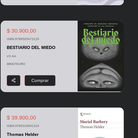
$ 30.900,00
ISBN 9789505473120
BESTIARIO DEL MIEDO
VV AA
MINOTAURO
Comprar
$ 39.900,00
ISBN 9786316691316
Thomas Helder