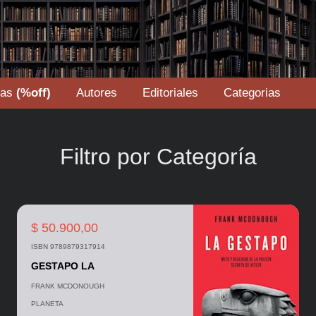
tas
(%off)
Autores
Editoriales
Categorias
Filtro por Categoría
$ 50.900,00
ISBN 9789879317914
GESTAPO LA
FRANK MCDONOUGH
PLANETA