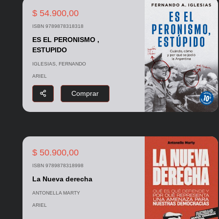
$ 54.900,00
ISBN 9789878318318
ES EL PERONISMO ,
ESTUPIDO
IGLESIAS, FERNANDO
ARIEL
Comprar
$ 50.900,00
ISBN 9789878318998
La Nueva derecha
ANTONELLA MARTY
ARIEL