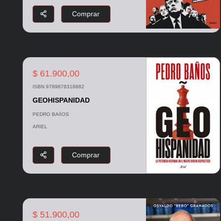
Comprar
$ 61.900,00
ISBN 9789878318882
GEOHISPANIDAD
PEDRO BAñOS
ARIEL
Comprar
$ 51.900,00