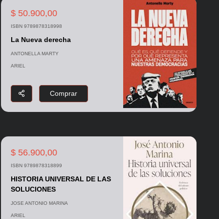
$ 50.900,00
ISBN 9789878318998
La Nueva derecha
ANTONELLA MARTY
ARIEL
Comprar
$ 56.900,00
ISBN 9789878318899
HISTORIA UNIVERSAL DE LAS
SOLUCIONES
JOSE ANTONIO MARINA
ARIEL