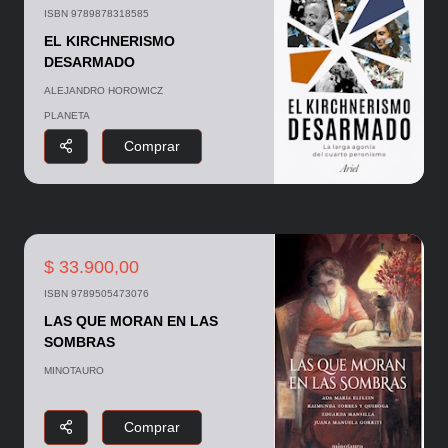
ISBN 9789878318585
EL KIRCHNERISMO
DESARMADO
ALEJANDRO HOROWICZ
PLANETA
Comprar
$ 33.900,00
ISBN 9789505473076
LAS QUE MORAN EN LAS
SOMBRAS
MINOTAURO
Comprar