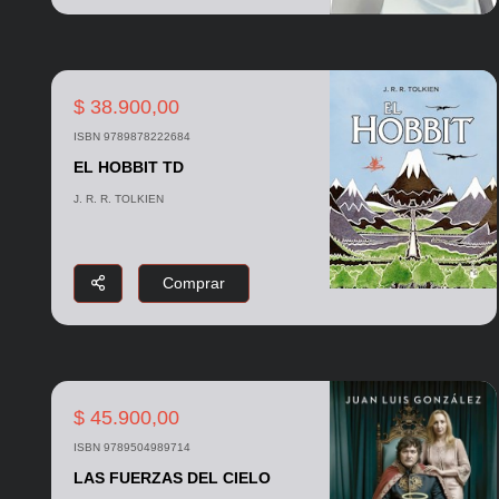
$ 38.900,00
ISBN 9789878222684
EL HOBBIT TD
J. R. R. TOLKIEN
Comprar
$ 45.900,00
ISBN 9789504989714
LAS FUERZAS DEL CIELO