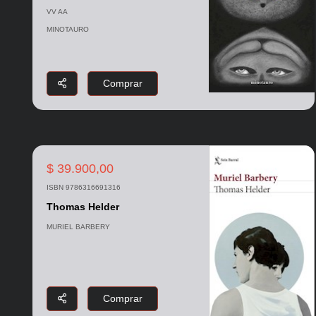
VV AA
MINOTAURO
Comprar
$ 39.900,00
ISBN 9786316691316
Thomas Helder
MURIEL BARBERY
Comprar