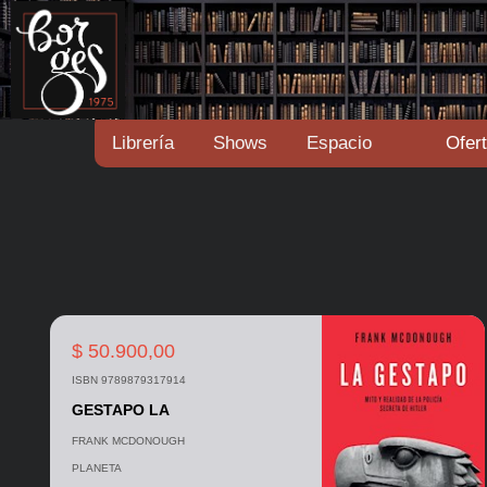
Librería
Shows
Espacio
Ofer
$ 50.900,00
ISBN 9789879317914
GESTAPO LA
FRANK MCDONOUGH
PLANETA