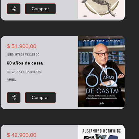
Comprar
$ 51.900,00
ISBN 9789878318806
60 años de casta
OSVALDO GRANADOS
ARIEL
Comprar
$ 42.900,00