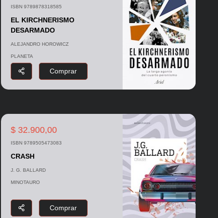
ISBN 9789878318585
EL KIRCHNERISMO
DESARMADO
ALEJANDRO HOROWICZ
PLANETA
Comprar
$ 32.900,00
ISBN 9789505473083
CRASH
J. G. BALLARD
MINOTAURO
Comprar