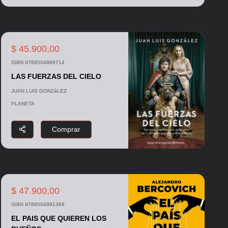
$ 45.900,00
ISBN 9789504989714
LAS FUERZAS DEL CIELO
JUAN LUIS GONZáLEZ
PLANETA
Comprar
$ 47.900,00
ISBN 9789504991366
EL PAIS QUE QUIEREN LOS