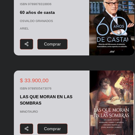
ISBN 9789878318806
60 años de casta
OSVALDO GRANADOS
ARIEL
Comprar
$ 33.900,00
ISBN 9789505473076
LAS QUE MORAN EN LAS
SOMBRAS
MINOTAURO
Comprar