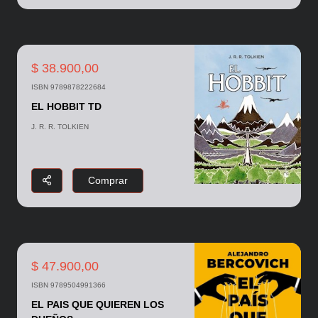
$ 38.900,00
ISBN 9789878222684
EL HOBBIT TD
J. R. R. TOLKIEN
Comprar
$ 47.900,00
ISBN 9789504991366
EL PAIS QUE QUIEREN LOS