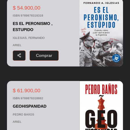
$ 54.900,00
ISBN 9789878318318
ES EL PERONISMO ,
ESTUPIDO
IGLESIAS, FERNANDO
ARIEL
Comprar
$ 61.900,00
ISBN 9789878318882
GEOHISPANIDAD
PEDRO BAñOS
ARIEL