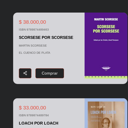
$ 38.000,00
ISBN 9789874489463
SCORSESE POR SCORSESE
MARTIN SCORSESE
EL CUENCO DE PLATA
Comprar
$ 33.000,00
ISBN 9789874489784
LOACH POR LOACH