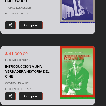
HOLLYWOOD
THOMAS ELSAESSER
EL CUENCO DE PLATA
Comprar
$ 41.000,00
ISBN 9786316743015
INTRODUCCIÓN A UNA
VERDADERA HISTORIA DEL
CINE
GODARD, JEAN-LUC
EL CUENCO DE PLATA
Comprar