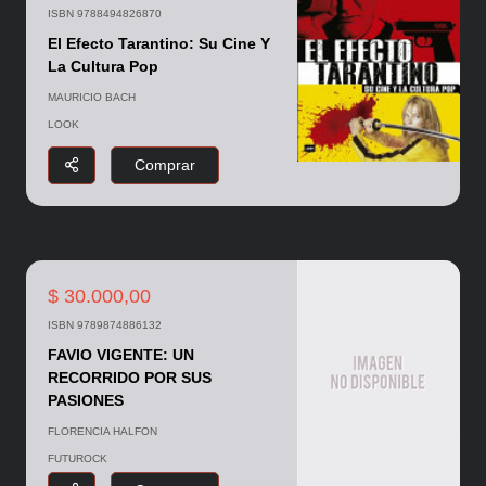
ISBN 9788494826870
El Efecto Tarantino: Su Cine Y
La Cultura Pop
MAURICIO BACH
LOOK
Comprar
$ 30.000,00
ISBN 9789874886132
FAVIO VIGENTE: UN
RECORRIDO POR SUS
PASIONES
FLORENCIA HALFON
FUTUROCK