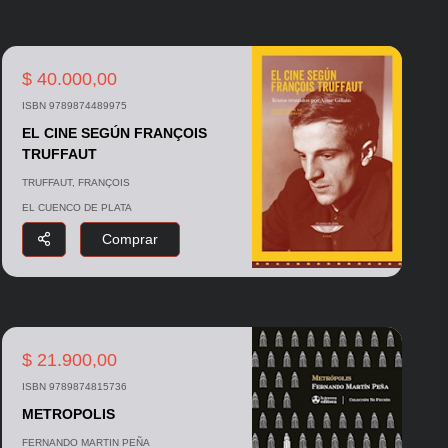
$ 40.000,00
ISBN 9789874489975
EL CINE SEGÚN FRANÇOIS
TRUFFAUT
TRUFFAUT, FRANÇOIS
EL CUENCO DE PLATA
Comprar
$ 21.900,00
ISBN 9789874815736
METROPOLIS
FERNANDO MARTIN PEÑA