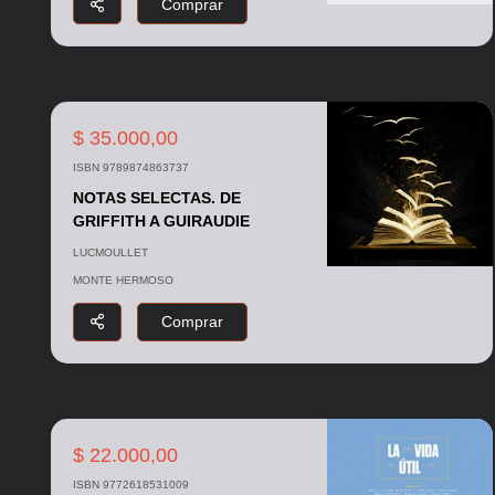
Comprar
$ 35.000,00
ISBN 9789874863737
NOTAS SELECTAS. DE
GRIFFITH A GUIRAUDIE
LUCMOULLET
MONTE HERMOSO
Comprar
$ 22.000,00
ISBN 9772618531009