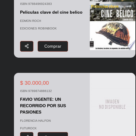
ISBN 9788496924383
Peliculas clave del cine belico
EDMON ROCH
EDICIONES ROBINBOOK
Comprar
$ 30.000,00
ISBN 9789874886132
FAVIO VIGENTE: UN
RECORRIDO POR SUS
PASIONES
FLORENCIA HALFON
FUTUROCK