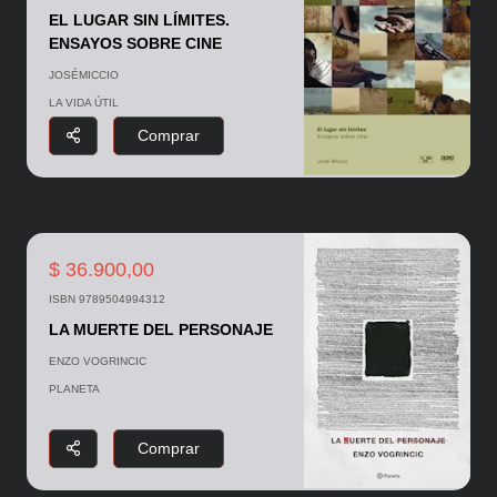
EL LUGAR SIN LÍMITES.
ENSAYOS SOBRE CINE
JOSÉMICCIO
LA VIDA ÚTIL
Comprar
$ 36.900,00
ISBN 9789504994312
LA MUERTE DEL PERSONAJE
ENZO VOGRINCIC
PLANETA
Comprar