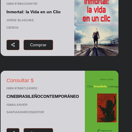
ISBN 9788415256700
Inmortal: la Vida en un Clic
JORGE BLASCHKE
CIENCIA
Comprar
Consultar $
ISBN 9789871240852
CINEBRASILEÑOCONTEMPORÁNEO
ISMAILXAVIER
SANTIAGOARCOSEDITOR