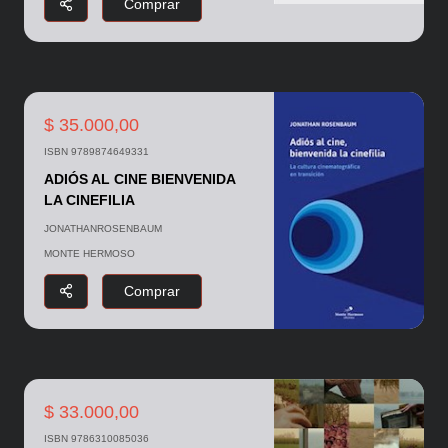
Comprar
$ 35.000,00
ISBN 9789874649331
ADIÓS AL CINE BIENVENIDA
LA CINEFILIA
JONATHANROSENBAUM
MONTE HERMOSO
Comprar
$ 33.000,00
ISBN 9786310085036