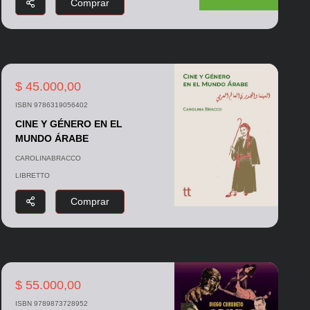
Comprar
$ 45.000,00
ISBN 9786319056402
CINE Y GÉNERO EN EL
MUNDO ÁRABE
CAROLINABRACCO
LIBRETTO
Comprar
$ 55.000,00
ISBN 9789873728952