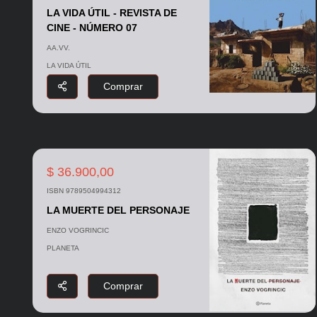
LA VIDA ÚTIL - REVISTA DE
CINE - NÚMERO 07
AA.VV.
LA VIDA ÚTIL
Comprar
$ 36.900,00
ISBN 9789504994312
LA MUERTE DEL PERSONAJE
ENZO VOGRINCIC
PLANETA
Comprar