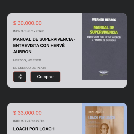
$ 30.000,00
ISBN 9789871772636
MANUAL DE SUPERVIVENCIA -
ENTREVISTA CON HERVÉ
AUBRON
HERZOG, WERNER
EL CUENCO DE PLATA
Comprar
$ 33.000,00
ISBN 9789874489784
LOACH POR LOACH