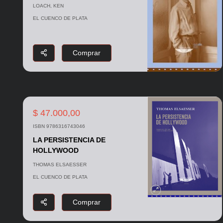
LOACH, KEN
EL CUENCO DE PLATA
Comprar
$ 47.000,00
ISBN 9786316743046
LA PERSISTENCIA DE
HOLLYWOOD
THOMAS ELSAESSER
EL CUENCO DE PLATA
Comprar