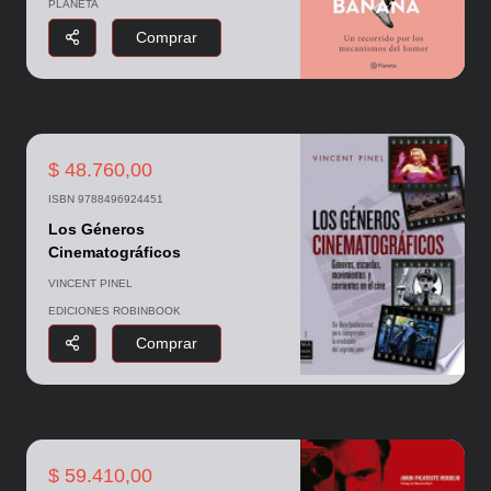
PLANETA
Comprar
$ 48.760,00
ISBN 9788496924451
Los Géneros
Cinematográficos
VINCENT PINEL
EDICIONES ROBINBOOK
Comprar
$ 59.410,00