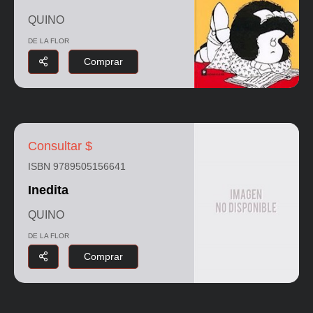
QUINO
DE LA FLOR
Comprar
Consultar $
ISBN 9789505156641
Inedita
QUINO
DE LA FLOR
Comprar