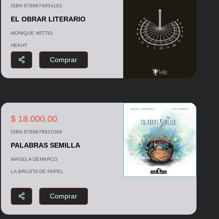
ISBN 9789874954183
EL OBRAR LITERARIO
MONIQUE WITTIG
HEKHT
Comprar
$ 18.000,00
ISBN 9789878921068
PALABRAS SEMILLA
MAGELA DEMARCO
LA BRUJITA DE PAPEL
Comprar