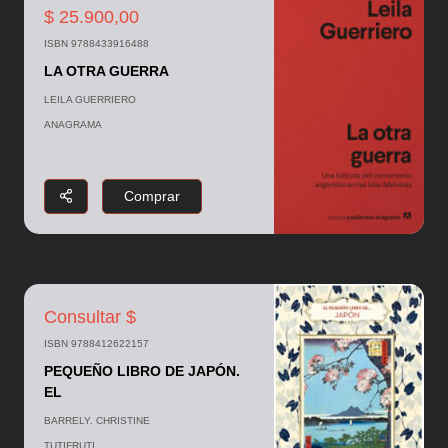
$ 25.900,00
ISBN 9788433916488
LA OTRA GUERRA
LEILA GUERRIERO
ANAGRAMA
Comprar
Consultar $
ISBN 9788412622157
PEQUEÑO LIBRO DE JAPÓN.
EL
BARRELY. CHRISTINE
TUTIFRUTI