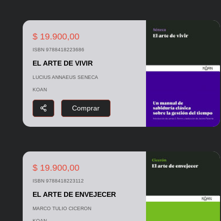
$ 19.900,00
ISBN 9788418223686
EL ARTE DE VIVIR
LUCIUS ANNAEUS SENECA
KOAN
Comprar
$ 19.900,00
ISBN 9788418223112
EL ARTE DE ENVEJECER
MARCO TULIO CICERON
KOAN