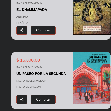
ISBN 9788497160247
EL DHAMMAPADA
ANóNIMO
OLAÑETA
Comprar
$ 15.000,00
ISBN 9789874770332
UN PASEO POR LA SEGUNDA
NACHA WOLLENWEIDER
FRUTO DE DRAGON
Comprar