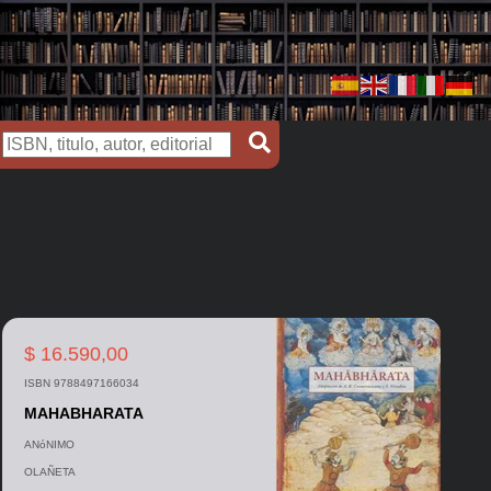
$ 16.590,00
ISBN 9788497166034
MAHABHARATA
ANóNIMO
OLAÑETA