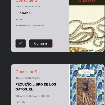
Consultar $
ISBN 9788494812828
El Kraken
AA.VV
AVENTURAS LITERARIAS
Comprar
Consultar $
ISBN 9788412795653
PEQUEÑO LIBRO DE LOS
GATOS. EL
BULARD CORDEAU. BRIGITTE
TUTIFRUTI