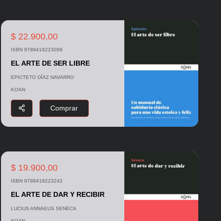
$ 22.900,00
ISBN 9788418223099
EL ARTE DE SER LIBRE
EPICTETO DÍAZ NAVARRO
KOAN
Comprar
$ 19.900,00
ISBN 9788418223242
EL ARTE DE DAR Y RECIBIR
LUCIUS ANNAEUS SENECA
KOAN