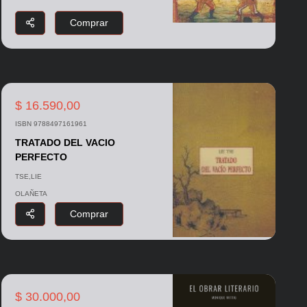
Comprar
$ 16.590,00
ISBN 9788497161961
TRATADO DEL VACIO
PERFECTO
TSE,LIE
OLAÑETA
Comprar
$ 30.000,00