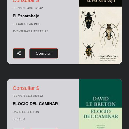
Consultar $
ISBN 9788494812842
El Escarabajo
EDGAR ALLAN POE
AVENTURAS LITERARIAS
Comprar
Consultar $
ISBN 9788416280612
ELOGIO DEL CAMINAR
DAVID LE BRETON
SIRUELA