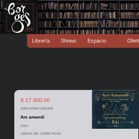
Librería
Shows
Espacio
Ofer
$ 17.900,00
ISBN 9789871948468
Ars amandi
OSKI
LIBROS DEL ZORRO ROJO