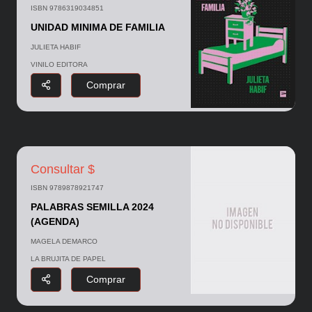
ISBN 9786319034851
UNIDAD MINIMA DE FAMILIA
JULIETA HABIF
VINILO EDITORA
Comprar
Consultar $
ISBN 9789878921747
PALABRAS SEMILLA 2024
(AGENDA)
MAGELA DEMARCO
LA BRUJITA DE PAPEL
Comprar