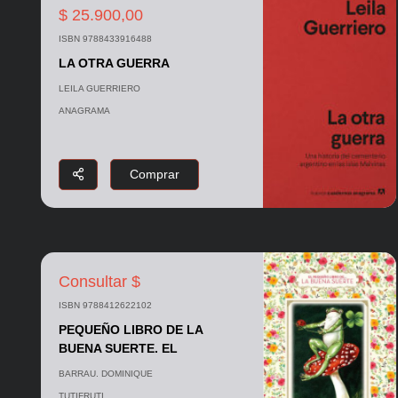
$ 25.900,00
ISBN 9788433916488
LA OTRA GUERRA
LEILA GUERRIERO
ANAGRAMA
Comprar
Consultar $
ISBN 9788412622102
PEQUEÑO LIBRO DE LA
BUENA SUERTE. EL
BARRAU. DOMINIQUE
TUTIFRUTI