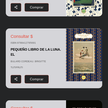
Comprar
Consultar $
ISBN 9788412795691
PEQUEÑO LIBRO DE LA LUNA.
EL
BULARD CORDEAU. BRIGITTE
TUTIFRUTI
Comprar