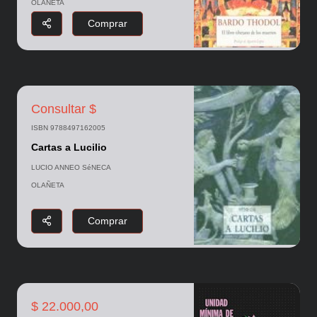
OLAÑETA
Comprar
Consultar $
ISBN 9788497162005
Cartas a Lucilio
LUCIO ANNEO SéNECA
OLAÑETA
Comprar
$ 22.000,00