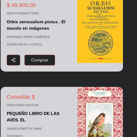
$ 45.900,00
ISBN 9788494773464
Orbis sensualium pictus . El
mundo en imágenes
IOHANNES AMOS COMENIUS
ZORRO ROJO Y OTROS
Comprar
Consultar $
ISBN 9788412622164
PEQUEÑO LIBRO DE LAS
AVES. EL
JANKELIOWITCH. ANNE
TUTIFRUTI