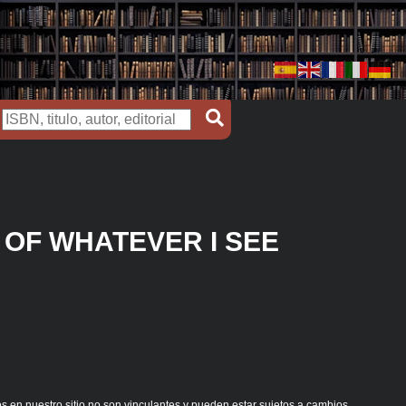
E OF WHATEVER I SEE
s en nuestro sitio no son vinculantes y pueden estar sujetos a cambios.