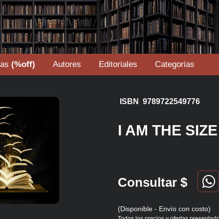
tas
(%off)
Autores
Editoriales
Categorias
ISBN 9789722549776
I AM THE SIZ
Consultar $
(Disponible - Envío con costo)
Todos los precios y ofertas presentado