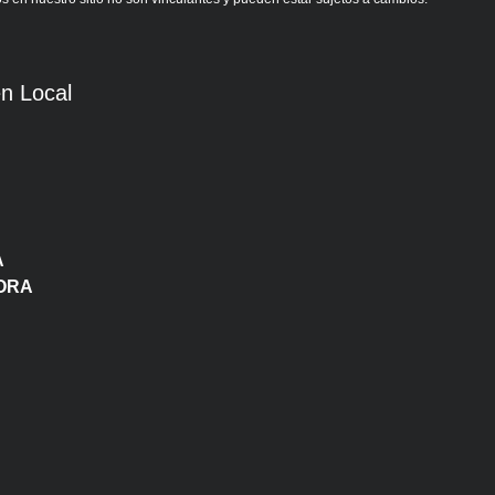
n Local
A
ORA