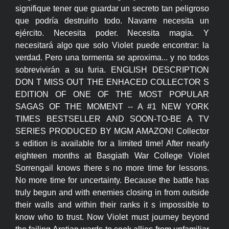
signifique tener que guardar un secreto tan peligroso
que podría destruirlo todo. Navarre necesita un
ejército. Necesita poder. Necesita magia. Y
necesitará algo que solo Violet puede encontrar: la
verdad. Pero una tormenta se aproxima... y no todos
sobrevivirán a su furia. ENGLISH DESCRIPTION
DON T MISS OUT THE ENHACED COLLECTOR S
EDITION OF ONE OF THE MOST POPULAR
SAGAS OF THE MOMENT -- A #1 NEW YORK
TIMES BESTSELLER AND SOON-TO-BE A TV
SERIES PRODUCED BY MGM AMAZON! Collector
s edition is available for a limited time! After nearly
eighteen months at Basgiath War College Violet
Sorrengail knows there s no more time for lessons.
No more time for uncertainty. Because the battle has
truly begun and with enemies closing in from outside
their walls and within their ranks it s impossible to
know who to trust. Now Violet must journey beyond