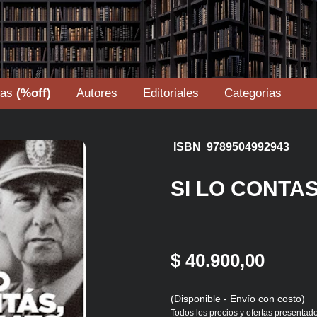
tas
(%off)
Autores
Editoriales
Categorias
ISBN 9789504992943
SI LO CONTA
$ 40.900,00
(Disponible - Envío con costo)
Todos los precios y ofertas presentado