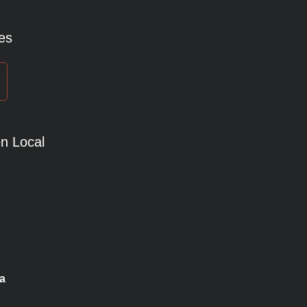
es
n Local
a