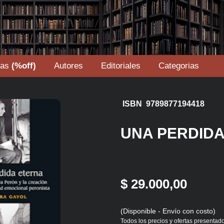
tas
(%off)
Autores
Editoriales
Categorias
ISBN 9789877194418
UNA PERDID
$ 29.000,00
(Disponible - Envío con costo)
Todos los precios y ofertas presentado