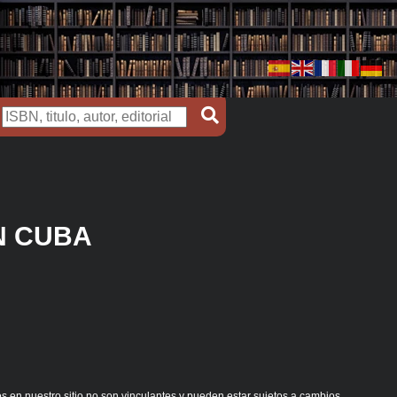
N CUBA
s en nuestro sitio no son vinculantes y pueden estar sujetos a cambios.