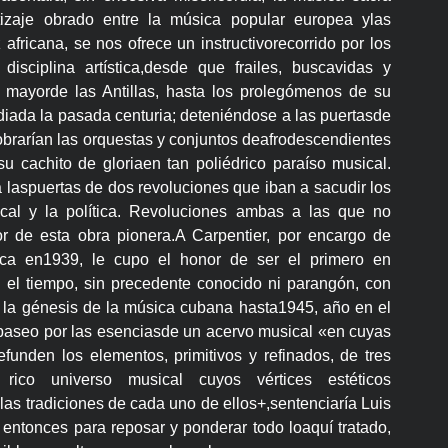
stizaje obrado entre la música popular europea ylas
z africana, se nos ofrece un instructivorecorrido por los
disciplina artística,desde que frailes, buscavidas y
 mayorde las Antillas, hasta los prolegómenos de su
iada la pasada centuria; deteniéndose a las puertasde
obrarían las orquestas y conjuntos deafrodescendientes
 su cachito de gloriaen tan poliédrico paraíso musical.
a laspuertas de dos revoluciones que iban a sacudir los
ical y la política. Revoluciones ambas a las que no
or de esta obra pionera.A Carpentier, por encargo de
ca en1939, le cupo el honor de ser el primero en
 el tiempo, sin precedente conocido ni parangón, con
e la génesis de la música cubana hasta1945, año en el
 paseo por las esenciasde un acervo musical «en cuyas
funden los elementos, primitivos y refinados, de tres
n rico universo musical cuyos vértices estéticos
s tradiciones de cada uno de ellos+,sentenciaría Luis
 entonces para reposar y ponderar todo loaquí tratado,