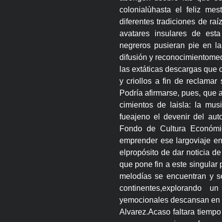
colonialùhasta el feliz me
diferentes tradiciones de raí
avatares insulares de esta 
negreros pusieran pie en la
difusión y reconocimientomed
las extáticas descargas que 
y criollos a fin de reclamar
Podría afirmarse, pues, que 
cimientos de laisla: la mus
fueajeno el devenir del aut
Fondo de Cultura Económi
emprender ese largoviaje en
elpropósito de dar noticia d
que pone fin a este singular
melodías se encuentran y se
continentes,explorando u
yemocionales descansan en la
Alvarez.Acaso faltara tiempo