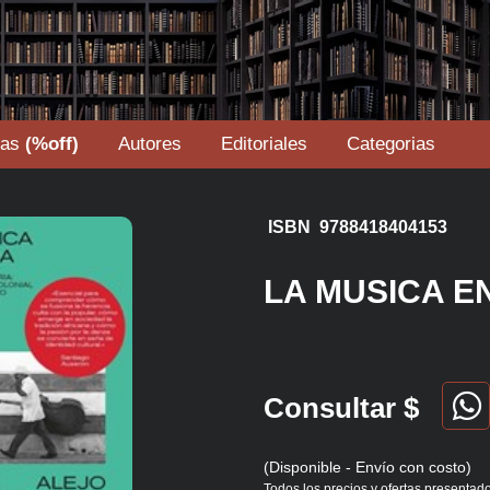
tas
(%off)
Autores
Editoriales
Categorias
ISBN 9788418404153
LA MUSICA E
Consultar $
(Disponible - Envío con costo)
Todos los precios y ofertas presentado