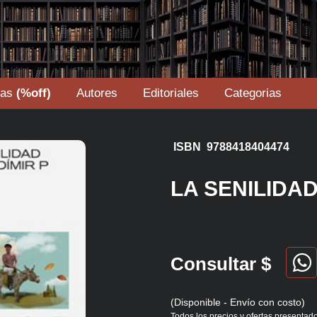
tas
(%off)
Autores
Editoriales
Categorias
ISBN 9788418404474
LA SENILIDAD
Consultar $
(Disponible - Envío con costo)
Todos los precios y ofertas presentado