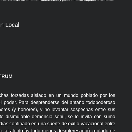
n Local
LTRUM
chas forzadas aislado en un mundo poblado por los
l poder. Para desprenderse del antaño todopoderoso
nores (y horrores), y no levantar sospechas entre sus
nte disimulable demencia senil, se le invita con sumo
 días confinado en una suerte de exilio vacacional entre
a, al atento ùy todo menos desinteresadoù cuidado de