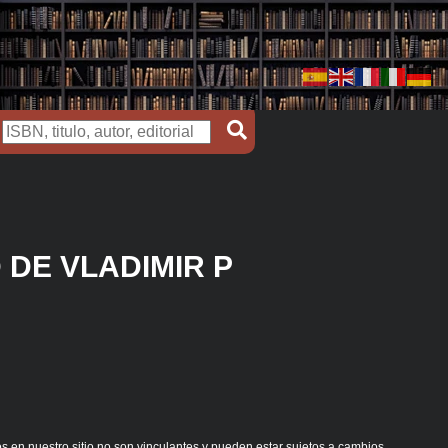
 DE VLADIMIR P
s en nuestro sitio no son vinculantes y pueden estar sujetos a cambios.