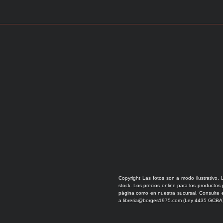
Copyright Las fotos son a modo ilustrativo. 
stock. Los precios online para los productos
página como en nuestra sucursal. Consulte e
a libreria@borges1975.com (Ley 4435 GCBA)