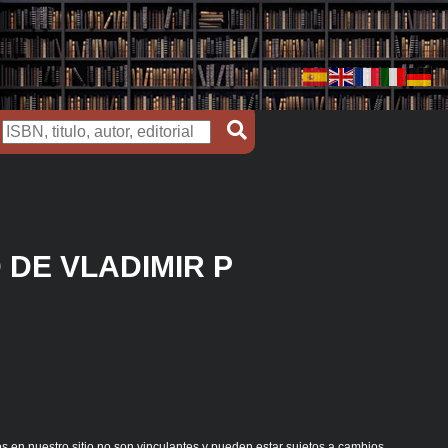
 DE VLADIMIR P
s en nuestro sitio no son vinculantes y pueden estar sujetos a cambios.