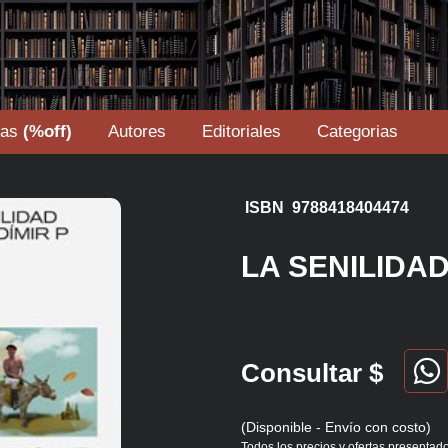
tas
(%off)
Autores
Editoriales
Categorias
ISBN 9788418404474
LA SENILIDAD
Consultar $
(Disponible - Envío con costo)
Todos los precios y ofertas presentado