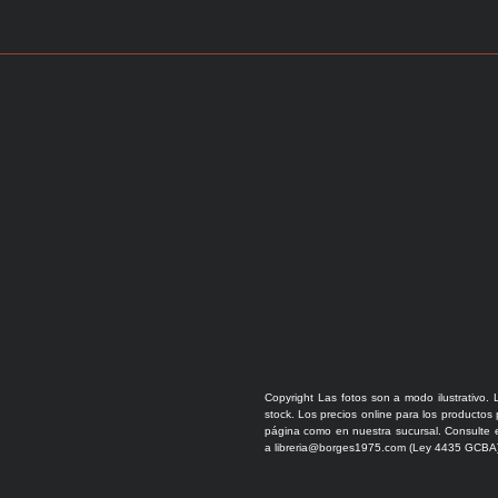
Copyright Las fotos son a modo ilustrativo. 
stock. Los precios online para los productos
página como en nuestra sucursal. Consulte e
a libreria@borges1975.com (Ley 4435 GCBA)