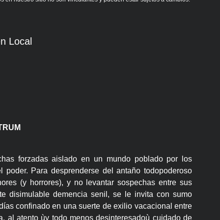
n Local
LTRUM
chas forzadas aislado en un mundo poblado por los
l poder. Para desprenderse del antaño todopoderoso
nores (y horrores), y no levantar sospechas entre sus
nte disimulable demencia senil, se le invita con sumo
 días confinado en una suerte de exilio vacacional entre
a, al atento ùy todo menos desinteresadoù cuidado de