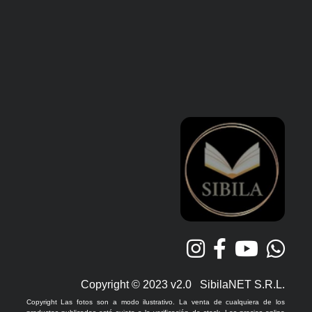
Copyright © 2023 v2.0 SibilaNET S.R.L.
Copyright Las fotos son a modo ilustrativo. La venta de cualquiera de los