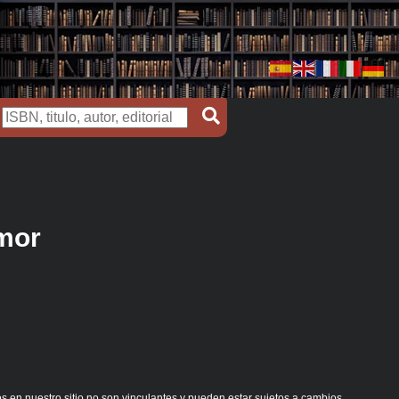
mor
s en nuestro sitio no son vinculantes y pueden estar sujetos a cambios.