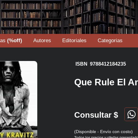
tas
(%off)
Autores
Editoriales
Categorias
ISBN 9788412184235
Que Rule El A
Consultar $
(Disponible - Envío con costo)
Todos los precios y ofertas presentado