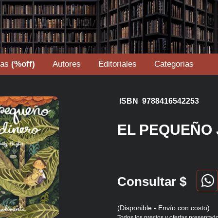
tas
(%off)
Autores
Editoriales
Categorias
ISBN 9788416542253
EL PEQUEÑO
Consultar $
(Disponible - Envío con costo)
Todos los precios y ofertas presentado