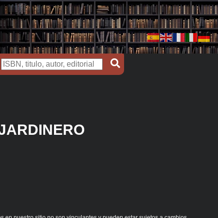
 JARDINERO
s en nuestro sitio no son vinculantes y pueden estar sujetos a cambios.