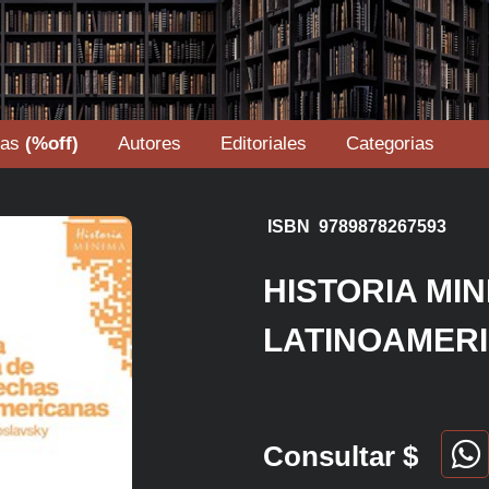
tas
(%off)
Autores
Editoriales
Categorias
ISBN 9789878267593
HISTORIA MI
LATINOAMER
Consultar $