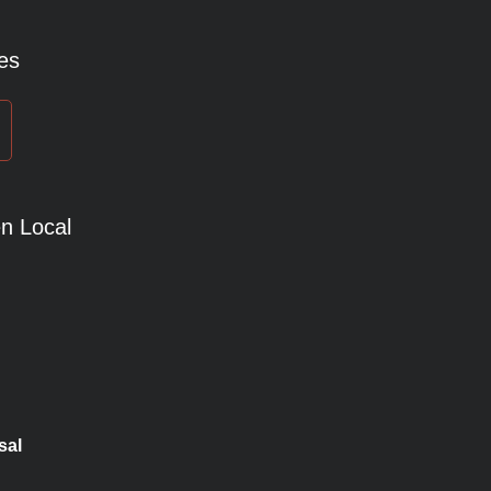
es
n Local
sal