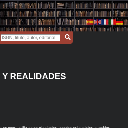
 Y REALIDADES
s en nuestro sitio no son vinculantes y pueden estar sujetos a cambios.