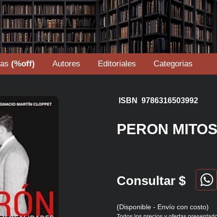
tas
(%off)
Autores
Editoriales
Categorias
ISBN 9786316503992
PERON MITOS
Consultar $
(Disponible - Envío con costo)
Todos los precios y ofertas presentado