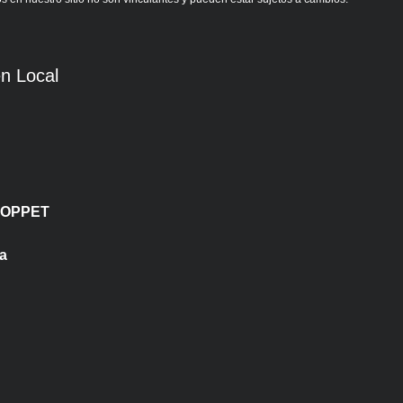
n Local
LOPPET
a