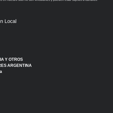
n Local
IA Y OTROS
ORES ARGENTINA
a