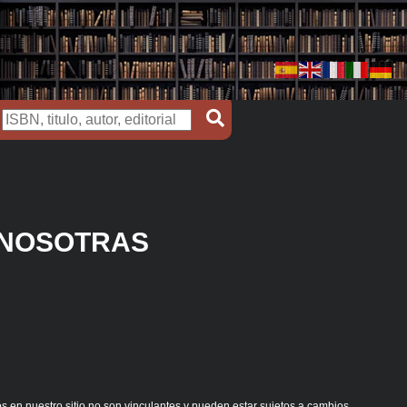
 NOSOTRAS
s en nuestro sitio no son vinculantes y pueden estar sujetos a cambios.