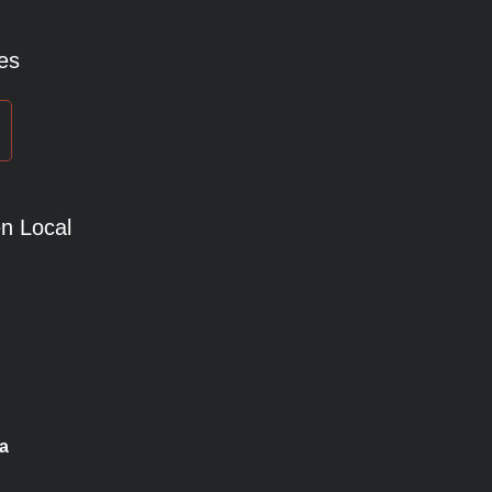
es
n Local
a