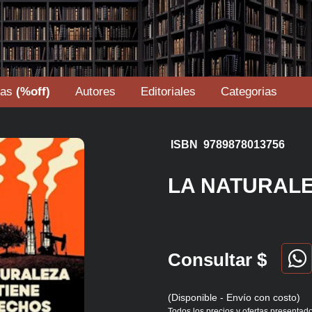
tas
(%off)
Autores
Editoriales
Categorias
ISBN 9789878013756
LA NATURALE
Consultar $
(Disponible - Envío con costo)
Todos los precios y ofertas presentado