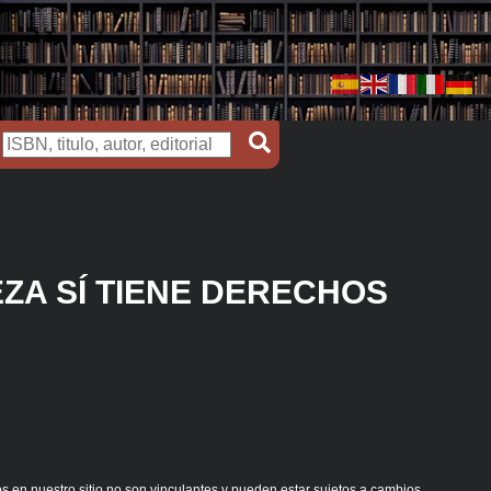
ZA SÍ TIENE DERECHOS
s en nuestro sitio no son vinculantes y pueden estar sujetos a cambios.