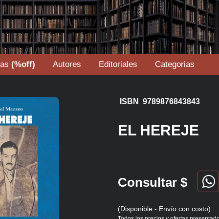
tas
(%off)
Autores
Editoriales
Categorias
ISBN 9789876843843
EL HEREJE
Consultar $
(Disponible - Envío con costo)
Todos los precios y ofertas presentado