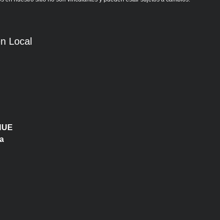
n Local
HUE
a