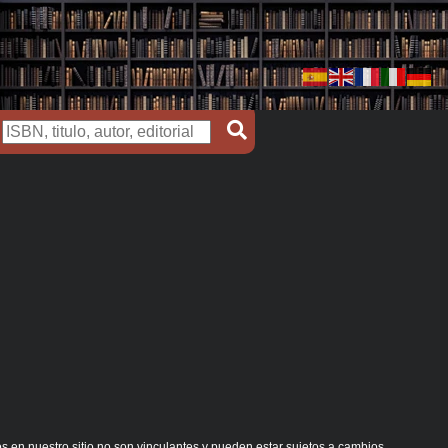
s en nuestro sitio no son vinculantes y pueden estar sujetos a cambios.