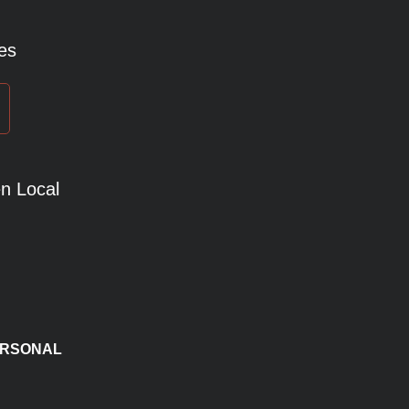
es
n Local
ERSONAL