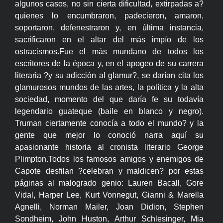
algunos casos, no sin cierta dificultad, extirpadas a?
quienes lo encumbraron, padecieron, amaron,
soportaron, defenestraron y, en última instancia,
sacrificaron en el altar del más impío de los
ostracismos.Fue el más mundano de todos los
escritores de la época y, en el apogeo de su carrera
literaria ?y su adicción al glamur?, se darían cita los
glamurosos mundos de las artes, la política y la alta
sociedad, momento del que daría fe su todavía
legendario guateque (baile en blanco y negro).
Truman ciertamente conocía a todo el mundo? y la
gente que mejor lo conoció narra aquí su
apasionante historia al cronista literario George
Plimpton.Todos los famosos amigos y enemigos de
Capote desfilan ?celebran y maldicen? por estas
páginas al malogrado genio: Lauren Bacall, Gore
Vidal, Harper Lee, Kurt Vonnegut, Gianni & Marella
Agnelli, Norman Mailer, Joan Didion, Stephen
Sondheim, John Huston, Arthur Schlesinger, Mia