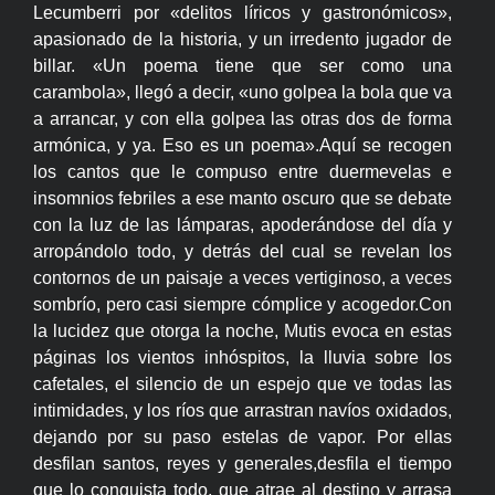
Lecumberri por «delitos líricos y gastronómicos»,
apasionado de la historia, y un irredento jugador de
billar. «Un poema tiene que ser como una
carambola», llegó a decir, «uno golpea la bola que va
a arrancar, y con ella golpea las otras dos de forma
armónica, y ya. Eso es un poema».Aquí se recogen
los cantos que le compuso entre duermevelas e
insomnios febriles a ese manto oscuro que se debate
con la luz de las lámparas, apoderándose del día y
arropándolo todo, y detrás del cual se revelan los
contornos de un paisaje a veces vertiginoso, a veces
sombrío, pero casi siempre cómplice y acogedor.Con
la lucidez que otorga la noche, Mutis evoca en estas
páginas los vientos inhóspitos, la lluvia sobre los
cafetales, el silencio de un espejo que ve todas las
intimidades, y los ríos que arrastran navíos oxidados,
dejando por su paso estelas de vapor. Por ellas
desfilan santos, reyes y generales,desfila el tiempo
que lo conquista todo, que atrae al destino y arrasa