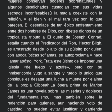
mujeres conservan poderes sobrenaturales y
algunos desdichados custodian con sus vidas
secretos inconfesablesù la magia coexiste con la
religión, y el bien y el mal rara vez son lo que
parecen. El desenlace de tan épico enfrentamiento
entre dos hombres de Dios, con ribetes dignos de un
tropicalista tributo a El duelo de Joseph Conrad,
estalla cuando el Predicador del Ron, Hector Bligh,
es arrastrado desde lo alto de su púlpito por quien,
con apocalípticas soflamas, se autoproclama y hace
llamar apóstol York. Trata este último de imponer una
iglesia «de fuego y azufre», pero con su
inmisericorde yugo a sangre y ruego lo único que
consigue es desatar una lucha a muerte por elalma
de la propia Gibbeah.La ópera prima de Marlon
James es una novela sobre las miserias y dobleces
del fundamentalismo, mas también sobre la
redención para quienes, aun haciendo voto de
castidad, no pueden evitar justificar y darrienda