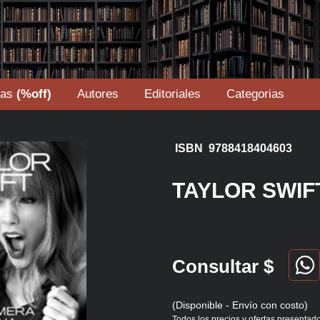
tas
(%off)
Autores
Editoriales
Categorias
ISBN 9788418404603
TAYLOR SWIF
Consultar $
(Disponible - Envío con costo)
Todos los precios y ofertas presentado