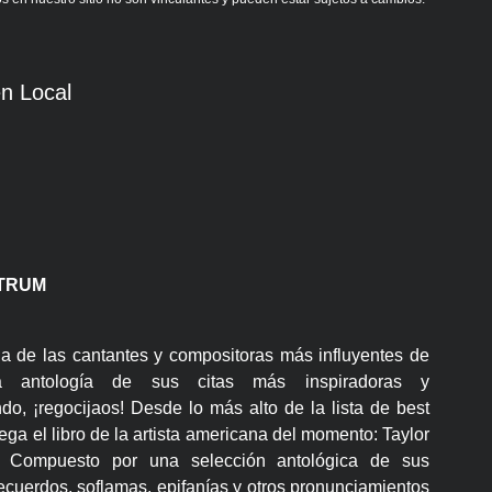
n Local
LTRUM
a de las cantantes y compositoras más influyentes de
a antología de sus citas más inspiradoras y
do, ¡regocijaos! Desde lo más alto de la lista de best
ega el libro de la artista americana del momento: Taylor
a. Compuesto por una selección antológica de sus
recuerdos, soflamas, epifanías y otros pronunciamientos