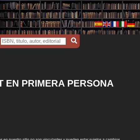
T EN PRIMERA PERSONA
s en nuestro sitio no son vinculantes y pueden estar sujetos a cambios.