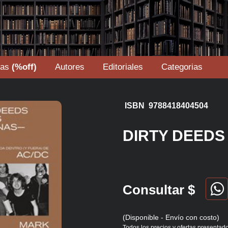
tas
(%off)
Autores
Editoriales
Categorias
ISBN 9788418404504
DIRTY DEEDS
Consultar $
(Disponible - Envío con costo)
Todos los precios y ofertas presentado