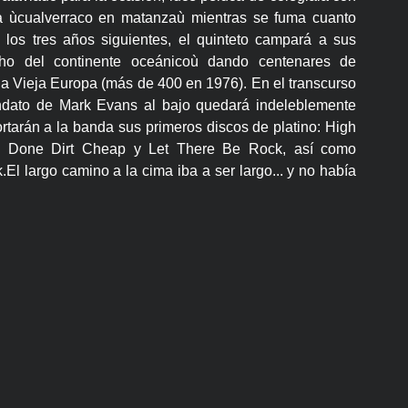
a ùcualverraco en matanzaù mientras se fuma cuanto
 los tres años siguientes, el quinteto campará a sus
ho del continente oceánicoù dando centenares de
la Vieja Europa (más de 400 en 1976). En el transcurso
andato de Mark Evans al bajo quedará indeleblemente
ortarán a la banda sus primeros discos de platino: High
eds Done Dirt Cheap y Let There Be Rock, así como
El largo camino a la cima iba a ser largo... y no había