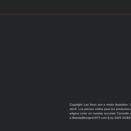
Copyright Las fotos son a modo ilustrativo. 
stock. Los precios online para los productos
página como en nuestra sucursal. Consulte e
a libreria@borges1975.com (Ley 4435 GCBA)