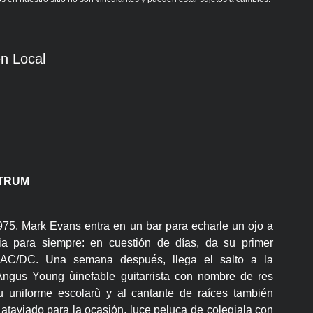
n Local
LTRUM
75. Mark Evans entra en un bar para echarle un ojo a
a para siempre: en cuestión de días, da su primer
e AC/DC. Una semana después, llega el salto a la
 Angus Young ùinefable guitarrista con nombre de res
 uniforme escolarù y al cantante de raíces también
 ataviado para la ocasión, luce peluca de colegiala con