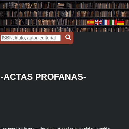
 -ACTAS PROFANAS-
s en nuestro sitio no son vinculantes y pueden estar sujetos a cambios.