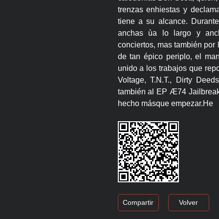
trenzas enhiestas y declam
tiene a su alcance. Durante
anchas ùa lo largo y anc
conciertos, mas también por 
de tan épico periplo, el m
unido a los trabajos que rep
Voltage, T.N.T., Dirty De
también al EP Æ74 Jailbreak.
hecho másque empezar.He
Compartir
Volver