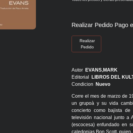
Realizar Pedido Pago e
Realizar
Pedido
Autor
EVANS,MARK
Editorial
LIBROS DEL KU
Condicion
Nuevo
Corre el mes de marzo de 19
un grupoà y su vida cambi
concierto como bajista d
televisión nacional junto a
(escocesa) enfundado en su
caledonias Bon Scott, quien,